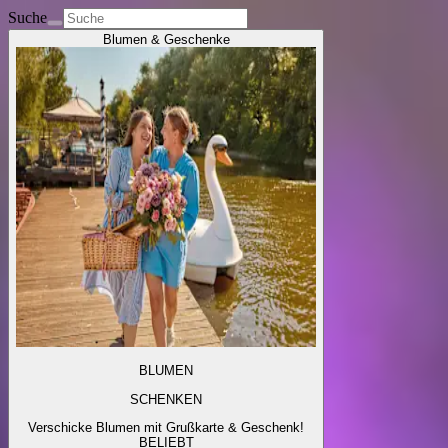
Suche
Blumen & Geschenke
BLUMEN
SCHENKEN
Verschicke Blumen mit Grußkarte & Geschenk!
BELIEBT