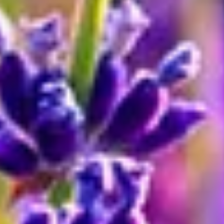
Lavendel: Anwendung und Bedeutung
Im Alten Rom, Ägypten und Griechenland schon kannte und
schätzte man Lavendel. Noch heute hat Lavendel in vielen
Bereichen einen Nutzen. Hier nur einige Beispiele für die
umfangreiche Anwendung des Lavendels:
Badezusatz aus den Blüten
Massage- oder Körperöle
Blüten in Duftkissen und Duftschalen
Körperpflegeprodukte und Kosmetik
Beruhigende Teesorten
Blätter als Gewürz in z. B. Suppen oder Käse
Blüten als Süße in Süßspeisen
Lavendelhonig
Heilkraut gegen Schlaflosigkeit