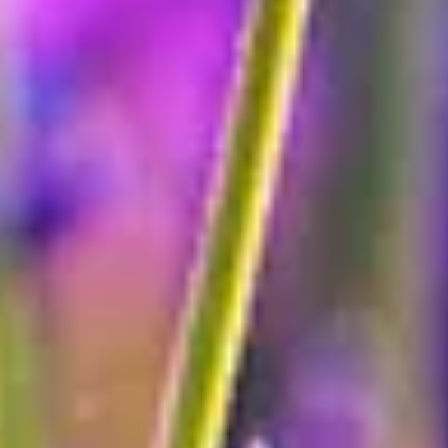
Beliebtheit
Seit jeher gilt Lavendel als Arzneimittel gegen Angst, Erschöpfung,
Unruhe und vieles mehr. Auch bei Einschlafstörung helfen die
ätherischen Öle.
Fakten
Wusstest du, dass ein Bündel Lavendel am Bett wahre Wunder
bewirken kann? Du wirst besser und ruhiger schlafen können.
Der Name Lavendel
Der deutsche Name „Lavendel“ ist eine Abwandlung des
lateinischen Wortes „lavandula“, das auch in den lateinischen
Namen der Arten vorkommt. Ursprung ist das lateinische „lavare“,
zu Deutsch: „waschen“. Die Form „lavandula“ bedeutet „zum
Waschen gehörig“ und weist darauf hin, wie Lavendel im Alten
Rom eingesetzt wurde: Er diente als Badezusatz und als Duft für das
Wasser zum Waschen. Noch heute ist Lavendel für seinen
intensiven, aromatischen Duft beliebt und wird entsprechend
verwendet.