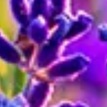
Ätherische Öle in der Aromatherapie
Lavendel hat in der Geschichte lange eine große Rolle gespielt und
unter anderem als Aroma, Gewürz, Heilpflanze und
Desinfektionsmittel gedient. Dementsprechend ist auch seine
Bedeutung sehr vielfältig. Sie reicht von „Zärtlichkeit und
Romantik“ bis hin zu expliziter Erotik.
Nur noch ein Schritt
Die Artikel in deinem Warenkorb warten auf deine Bestellung.
Zum Warenkorb
WIR BRINGEN DICH ZUM
AUFBLÜHEN
Jetzt zum Newsletter anmelden und 15 % Willkommensrabatt
sichern.
Zum Newsletter anmelden
Unternehmen
BLUME2000