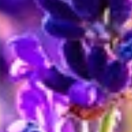
Steckbrief
Herkunft
Mittelmeerraum, Südeuropa, Nordafrika
Familie
Lippenblütler
Blütezeit
Mai
bis
Juli
Standort
Volle Sonne
Symbolik
Zärtlichkeit, Erotik
Farbe