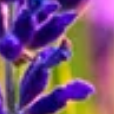
Karriere & Jobs
Barrierefreiheit
Nach Deutschland versenden
In die Schweiz versenden
Wissenswertes
Blühkalender
Farbwelten
Blumenlexikon
Pflanzenlexikon
Blumenhoroskop
Service
Bestellung
Versand & Lieferung
Garantie
Reklamation
Vertrag widerrufen
Fragen & Antworten
Kontakt
+43 (0)800 / 312 100
Mo-Sa.: 8-20 Uhr
service@blume2000.at
Zahlungsarten
Lieferung
Folge uns
© 2026 BLUME2000 SE, Norderstedt
·
Impressum
·
AGB
·