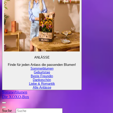
ANLÄSSE
Finde für jeden Anlass die passenden Blumen!
Sommerblumen
Geburtstag
Beste Freundin
Dankeschön
Liebe & Romantik
Alle Anlässe
Sommerblumen
Die XOXO-Box
Suche