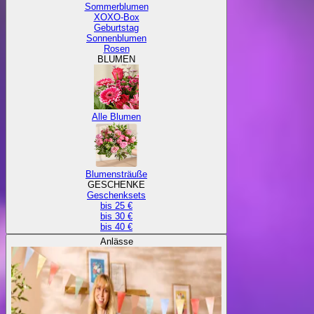
Sommerblumen
XOXO-Box
Geburtstag
Sonnenblumen
Rosen
BLUMEN
Alle Blumen
Blumensträuße
GESCHENKE
Geschenksets
bis 25 €
bis 30 €
bis 40 €
Anlässe