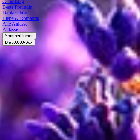
Geburtstag
Beste Freundin
Dankeschön
Liebe & Romantik
Alle Anlässe
Anlässe
Sommerblumen
Die XOXO-Box
Lavendel
Entdecke die Vielfalt von Lavendel
Die über 30 Lavendelarten gehören zur Familie der Lippenblütler.
Die Gattung Lavendel stammt ursprünglich aus dem
Mittelmeerraum. Von dort hat sie sich nach Südeuropa und
Nordafrika verbreitet. Die Halbsträucher werden bis zu 2 m hoch, es
gibt jedoch auch kleinwüchsigere Züchtungen, zum Beispiel für den
Balkon. Je nach Art blüht der Lavendel etwa von Mai bis Juli, meist
in den Farben Blau und Lila. Einzelne Sorten blühen aber auch
Weiß. Da der Lavendel winterhart ist, gehört er zu den besonders
beliebten Gartenpflanzen. Außerdem ist Lavendel eine vielfältig
einsetzbare Nutz- und Heilpflanze.