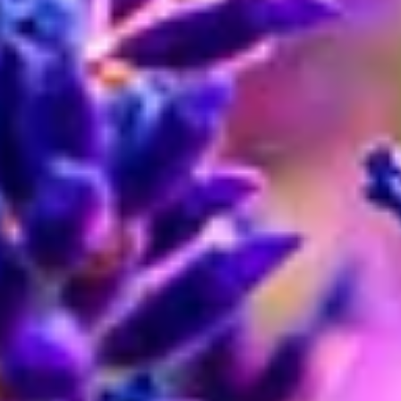
Nachhaltigkeit
Karriere & Jobs
Barrierefreiheit
Nach Deutschland versenden
In die Schweiz versenden
Wissenswertes
Blühkalender
Farbwelten
Blumenlexikon
Pflanzenlexikon
Blumenhoroskop
Service
Bestellung
Versand & Lieferung
Garantie
Reklamation
Vertrag widerrufen
Fragen & Antworten
Kontakt
+43 (0)800 / 312 100
Mo-Sa.: 8-20 Uhr
service@blume2000.at
Unternehmen
BLUME2000
Nachhaltigkeit