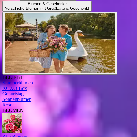
Blumen & Geschenke
Verschicke Blumen mit Grußkarte & Geschenk!
BELIEBT
Sommerblumen
XOXO-Box
Geburtstag
Sonnenblumen
Rosen
BLUMEN
Alle Blumen