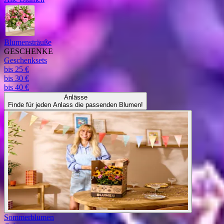
Blumensträuße
GESCHENKE
Geschenksets
bis 25 €
bis 30 €
bis 40 €
Anlässe
Finde für jeden Anlass die passenden Blumen!
Sommerblumen