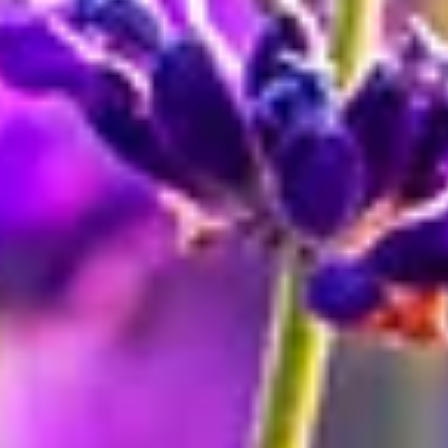
Entdecke die verschiedenen Farbvariationen dieser Sorte und
anderer Blumen in unseren
Farbwelten
:
blau
lila
weiss
Wohin sollte man Lavendel pflanzen?
Lavendel wächst wild an kalkhaltigen Berghängen, teilweise bis zur
Baumgrenze hinauf. Daher benötigt er auch im Garten oder Kübel
einen kalkhaltigen, durchlässigen Boden. Staunässe verträgt der
Lavendel schlecht, ansonsten passt er sich jedoch gut an
unterschiedliche Bedingungen an. Die meisten Lavendelarten lieben
die volle Sonne. Wichtig ist, dass sie auch im Winter Sonnenlicht
haben. Decke den Lavendel also nicht ab: Die meisten Sorten sind
winterhart und benötigen keinen solchen Schutz.
Blütezeit
Lavendel blüht ab Mai und zählt deshalb zu den Frühblühern. Trotz
dessen, kann er bis August oder sogar September blühen.