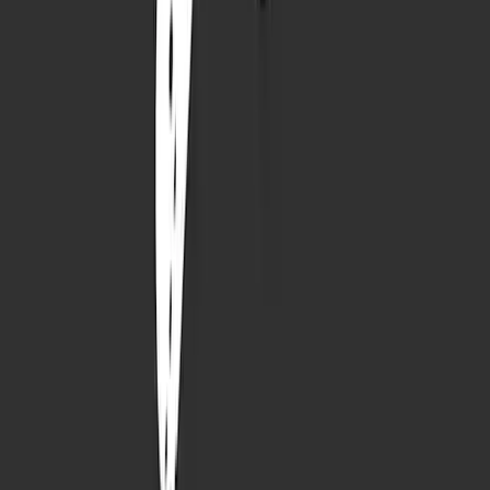
Sunny Greetings
ø
30
cm
32,99 €
Bestseller