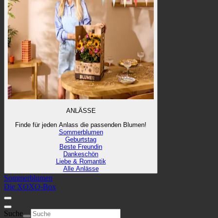
ANLÄSSE
Finde für jeden Anlass die passenden Blumen!
Sommerblumen
Geburtstag
Beste Freundin
Dankeschön
Liebe & Romantik
Alle Anlässe
Sommerblumen
Die XOXO-Box
Suche