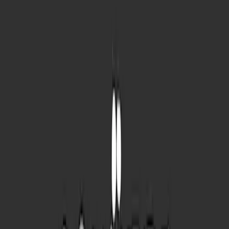
Schön, dass es dich gibt
ø
28
cm
34,99 €