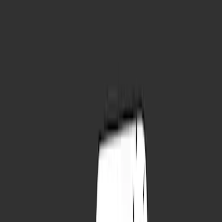
23.07. - 23.08.
24.08. - 23.09.
24.09. - 23.10.
24.10. - 22.11.
23.11. - 21.12.
Welche Blume passt zum Sternzeichen
Steinbock (22.12. – 20.01.)?