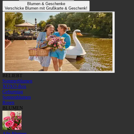
Blumen & Geschenke
Verschicke Blumen mit Grußkarte & Geschenk!
BELIEBT
Sommerblumen
XOXO-Box
Geburtstag
Sonnenblumen
Rosen
BLUMEN
Alle Blumen