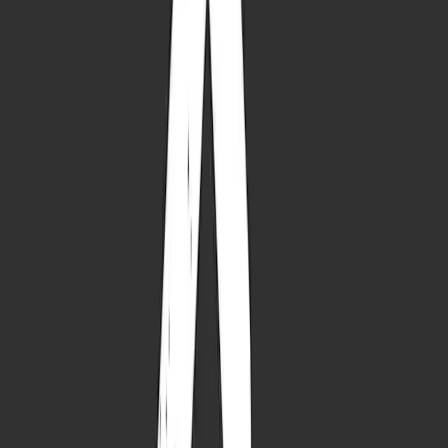
Dafür steht die Anemone:
Für die Vergänglichkeit der
Schönheit sowie für die Aufrichtigkeit.
So ist der Steinbock:
Hat einen
festen Willen, ist Realist und
mag es gerne ordentlich & pflichtbewusst.
Deshalb freut sich der Steinbock über die Anemone:
Der
Steinbock ist sehr geduldig und schätzt zugleich Qualität.
Deshalb wartet er gerne auf den Start seiner Blume im
Frühling, die dann lange Freude schenkt. Du suchst das ideale
Geschenk für einen Steinbock? Dann schau mal bei unseren
Anemonen vorbei.
Symbolik:
Die Erwartung auf das neue Jahr.