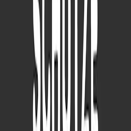
Schön, dass es dich gibt mit Moet Rosé Champagner 375ml
ø
28
cm
69,99 €