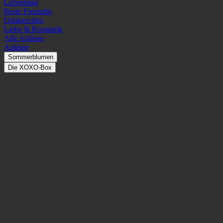
Geburtstag
Beste Freundin
Dankeschön
Liebe & Romantik
Alle Anlässe
Anlässe
Sommerblumen
Die XOXO-Box
Blumenhoroskop
Wir zeigen dir zu welchem Sternzeichen die passende Blume gehört,
damit du deinen Lieben eine besondere Freude bereiten kannst.
Welche Blume passt zu welchem
Sternzeichen?
Bereite deinen Lieben eine Freude, die ideal auf das Sternzeichen
des Geburtstagskinds abgestimmt ist.
Denn jede Blumensorte hat seine ganz eigenen Eigenschaften und
Bedeutungen, warum wir sie zu bestimmten Anlässen verschenken.
Und so hat auch jedes der 12 Sternzeichen eigene Charakterzüge,