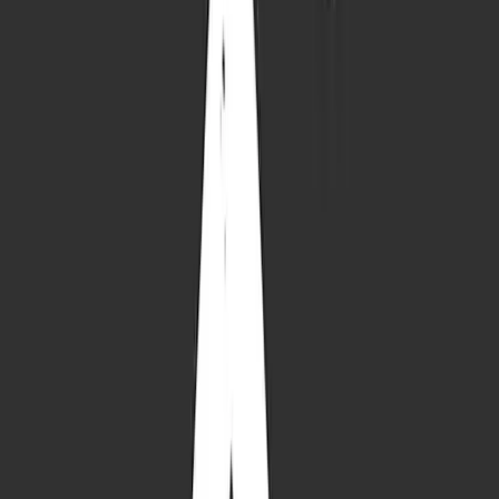
Anemone
Steinbock