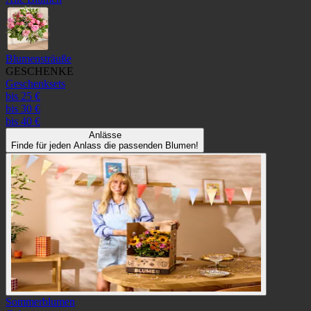
Blumensträuße
GESCHENKE
Geschenksets
bis 25 €
bis 30 €
bis 40 €
Anlässe
Finde für jeden Anlass die passenden Blumen!
Sommerblumen