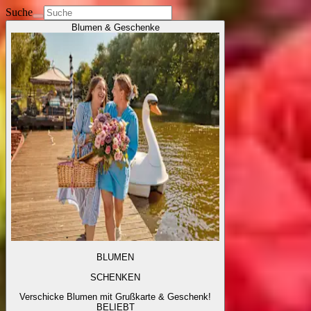
Suche
Blumen & Geschenke
BLUMEN
SCHENKEN
Verschicke Blumen mit Grußkarte & Geschenk!
BELIEBT