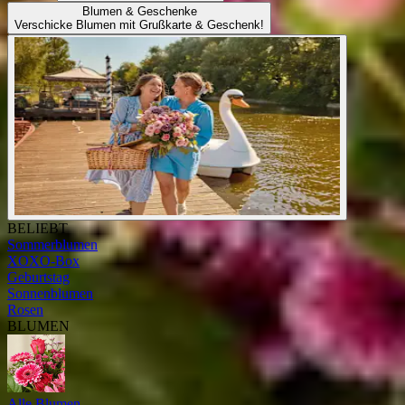
Blumen & Geschenke
Verschicke Blumen mit Grußkarte & Geschenk!
BELIEBT
Sommerblumen
XOXO-Box
Geburtstag
Sonnenblumen
Rosen
BLUMEN
Alle Blumen