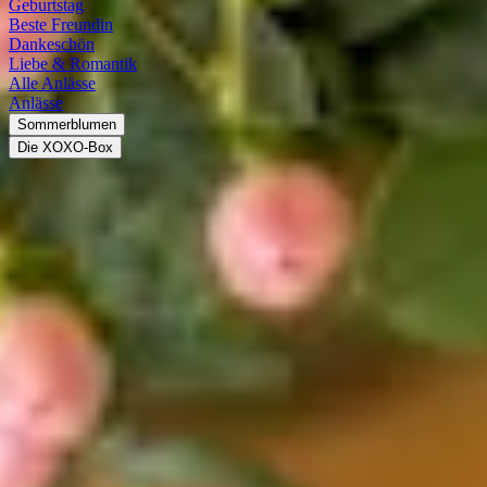
Geburtstag
Beste Freundin
Dankeschön
Liebe & Romantik
Alle Anlässe
Anlässe
Sommerblumen
Die XOXO-Box
Newsletter abonnieren und alle Vorteile nutzen
Keine Trends & exklusive Aktionen mehr
verpassen
Freu dich über 15 % Rabatt!
Dein Vorname
Optional
Deine E-Mail-Adresse
Pflichtfeld
Ja, ich möchte per E-Mail regelmäßig über Produkte aus dem
Sortiment der BLUME2000 SE, diesbezügliche Angebote und
Vorteile, Umfragen sowie Tipps und Trends informiert werden und
bin damit einverstanden, dass die BLUME2000 SE anhand meiner