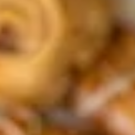
Exklusive Angebote & Aktionen
Neueste Trends, Infos & Tipps
... und weitere blumige Überraschungen
*Der Gutschein wird nur bei der ersten Anmeldung zum Newsletter
ausgestellt. Gilt auf das gesamte Onlinesortiment
auf
www.blume2000.at
ab einem Mindestbestellwert von 24,99 €.
Rabatt-Code ist einmalig einlösbar. Gilt nicht auf das Blumen-Abo,
Bücher, Geschenkkarten und Versandkosten. Nicht mit anderen
Aktionen kombinierbar. Nur für Privatpersonen.
Nur noch ein Schritt
Die Artikel in deinem Warenkorb warten auf deine Bestellung.
Zum Warenkorb
WIR BRINGEN DICH ZUM
AUFBLÜHEN