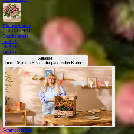
Blumensträuße
GESCHENKE
Geschenksets
bis 25 €
bis 30 €
bis 40 €
Anlässe
Finde für jeden Anlass die passenden Blumen!
Sommerblumen