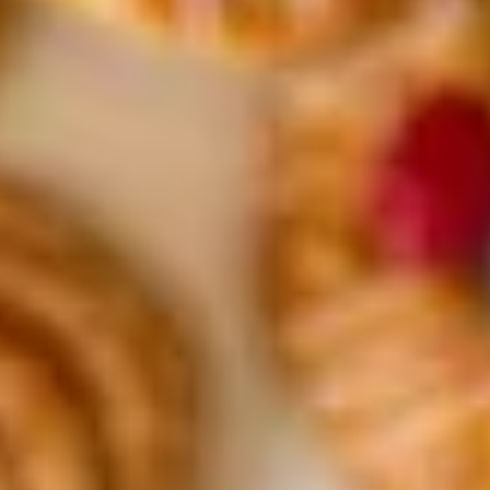
Kontakt
+43 (0)800 / 312 100
Mo-Sa.: 8-20 Uhr
service@blume2000.at
Unternehmen
BLUME2000
Nachhaltigkeit
Karriere & Jobs
Barrierefreiheit
Nach Deutschland versenden
In die Schweiz versenden
Wissenswertes
Blühkalender
Farbwelten
Blumenlexikon
Pflanzenlexikon
Blumenhoroskop
Service
Bestellung
Versand & Lieferung
Garantie
Reklamation
Vertrag widerrufen
Fragen & Antworten
Kontakt