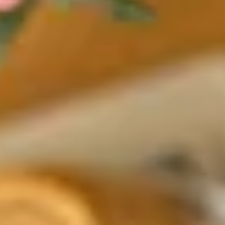
E-Mails den Empfang sowie das Öffnungs- und Klickverhalten und
zusätzlich auch mein Kaufverhalten auswertet und daraus
personenbezogene Profile erstellt, um Werbeangebote besser auf
meine persönlichen Interessen auszurichten. Diese Einwilligung
kann ich jederzeit widerrufen (z. B. durch eine Abmeldung vom
Newsletter).
Mehr anzeigen
Anmelden
Weitere Informationen zur Datenverarbeitung findest du in den
Datenschutzbestimmungen
.
Du hast Post! Und da ist mehr für dich drin:
Mit unserem kostenlosen Newsletter bleibst du immer auf dem
Laufenden und kannst dir viele Vorteile sowie einen
Willkommensgutschein* sichern.
Freu dich zum Beispiel auf:
15 %* Rabatt auf deine nächste Bestellung
Eine Überraschung zum Geburtstag nur für dich. Dein
Geburtsdatum kannst du im
Kundenkonto
hinterlegen.