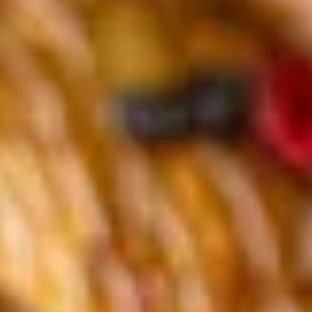
Jetzt zum Newsletter anmelden und 15 % Willkommensrabatt
sichern.
Zum Newsletter anmelden
Unternehmen
BLUME2000
Nachhaltigkeit
Karriere & Jobs
Barrierefreiheit
Nach Deutschland versenden
In die Schweiz versenden
Wissenswertes
Blühkalender
Farbwelten
Blumenlexikon
Pflanzenlexikon
Blumenhoroskop
Service
Bestellung
Versand & Lieferung
Garantie
Reklamation
Vertrag widerrufen
Fragen & Antworten