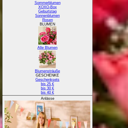
Sommerblumen
XOXO-Box
Geburtstag
Sonnenblumen
Rosen
BLUMEN
Alle Blumen
Blumensträuße
GESCHENKE
Geschenksets
bis 25 €
bis 30 €
bis 40 €
Anlässe