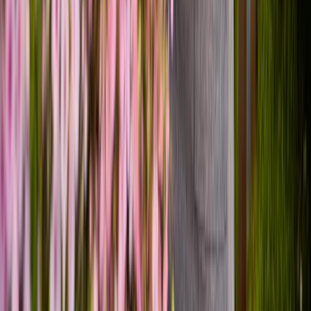
Karriere & Jobs
Barrierefreiheit
Nach Deutschland versenden
In die Schweiz versenden
Wissenswertes
Blühkalender
Farbwelten
Blumenlexikon
Pflanzenlexikon
Blumenhoroskop
Service
Bestellung
Versand & Lieferung
Garantie
Reklamation
Vertrag widerrufen
Fragen & Antworten
Kontakt
+43 (0)800 / 312 100
Mo-Sa.: 8-20 Uhr
service@blume2000.at
Zahlungsarten
Lieferung
Folge uns
© 2026 BLUME2000 SE, Norderstedt
·
Impressum
·
AGB
·