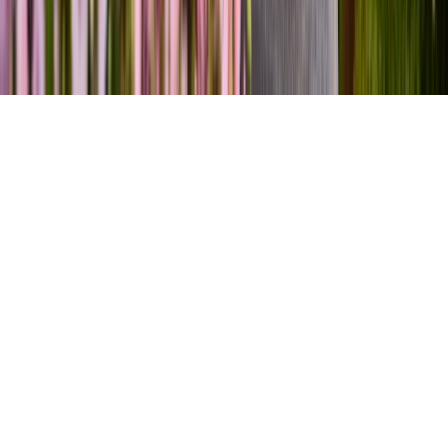
Datenschutz
·
Widerrufsrecht
·
Compliance
·
Datenschutz-Einstellungen
·
Sitemap
*
Alle Preise inkl. gesetzlicher Mehrwertsteuer und zzgl.
Versandkosten. Lieferung innerhalb Österreichs.