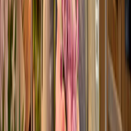
XOXO-Box Ever
ø
25
cm
24,99 €