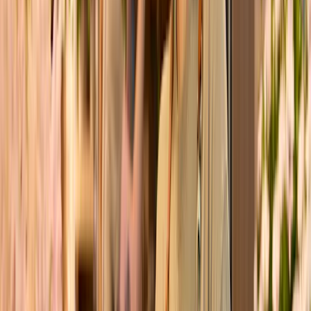
XOXO-Box Pure Lily
ø
25
cm
24,99 €