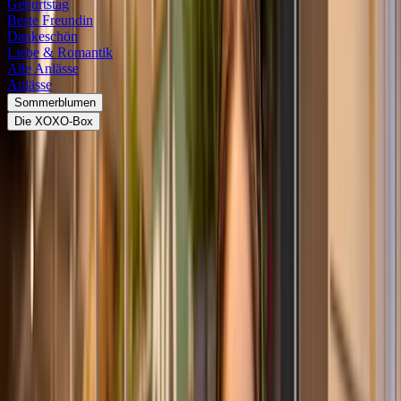
Geburtstag
Beste Freundin
Dankeschön
Liebe & Romantik
Alle Anlässe
Anlässe
Sommerblumen
Die XOXO-Box
XOXO-Box
Seit wann brauchst du einen Grund? Schenke jetzt eine XOXO-
Blumenbox: Einfach so!