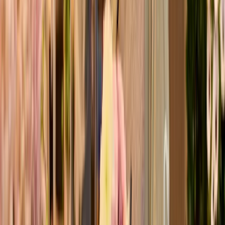
XOXO-Box Blush
ø
25
cm
24,99 €