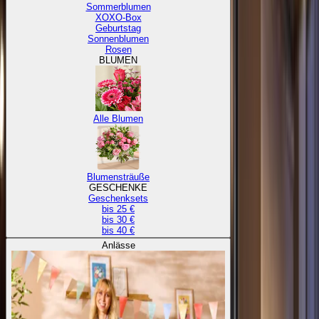
Sommerblumen
XOXO-Box
Geburtstag
Sonnenblumen
Rosen
BLUMEN
Alle Blumen
Blumensträuße
GESCHENKE
Geschenksets
bis 25 €
bis 30 €
bis 40 €
Anlässe