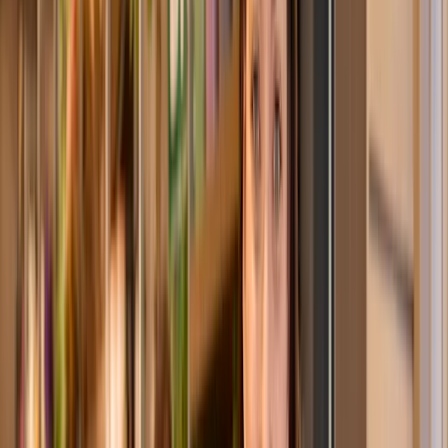
es gut gebrauchen können. Frisch gebunden und zuverlässig
versendet – zu deinem Wunschtermin!
Super frisch garantiert
Zum Wunschtermin verschenken
Auf Wunsch mit Grußkarte
UNSERE XOXO-BOXEN
Frisch gebunden. Zuverlässig geliefert.