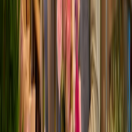
Einfach nur schöne Blumen.
Keine Sorge: XOXO ist die Blumenbox, die nicht sofort einen
Antrag macht!
Romantisch? Geht natürlich! Geht aber auch ganz anders: Wir
haben das Design und die Blumen extra so gewählt, dass du keine
Angst haben musst, über das Ziel hinauszuschießen. Einfach nur
schöne Blumen. Why not?
Nur so, für dich
Freude schenken. Einfach so.