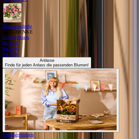
Blumensträuße
GESCHENKE
Geschenksets
bis 25 €
bis 30 €
bis 40 €
Anlässe
Finde für jeden Anlass die passenden Blumen!
Sommerblumen