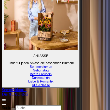
ANLÄSSE
Finde für jeden Anlass die passenden Blumen!
Sommerblumen
Geburtstag
Beste Freundin
Dankeschön
Liebe & Romantik
Alle Anlässe
Sommerblumen
Die XOXO-Box
Suche