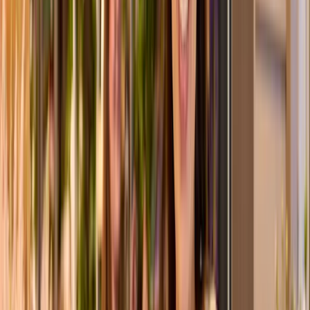
XOXO-Box Sunny
ø
25
cm
24,99 €