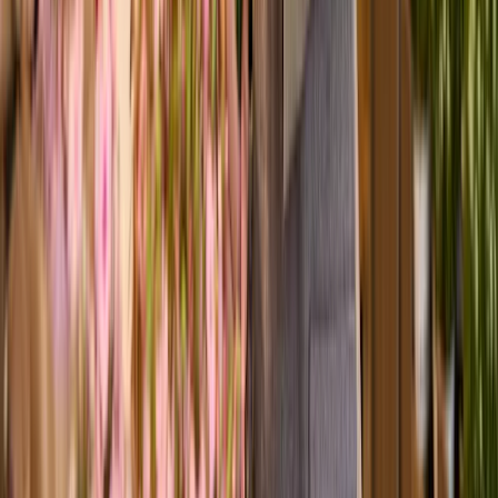
Step by Step
1. XOXO auswählen
Für jede(n) die passenden Blumen!
⠀
2. Liefertag aussuchen
Lieferung zum Wunschtermin!
⠀
3. Individualisieren
Grußkarte oder Geschenk dazu?
⠀
4. Ab die Post!
Superfrisch. Extrem schnell!