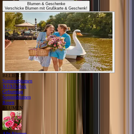
Blumen & Geschenke
Verschicke Blumen mit Grußkarte & Geschenk!
BELIEBT
Sommerblumen
XOXO-Box
Geburtstag
Sonnenblumen
Rosen
BLUMEN
Alle Blumen