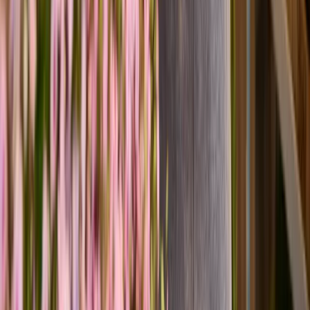
.
In jede XOXO-Blumenbox kommen ausschließlich ausgesuchte
feldfrische Blumen von zertifizierten Gärtnereien und werden frisch
bei deiner Bestellung liebevoll gebunden und sofort verschickt. So
hält der Freumoment länger – garantiert mindestens sieben Tage.
Versprochen!
Nur noch ein Schritt
Die Artikel in deinem Warenkorb warten auf deine Bestellung.
Zum Warenkorb
WIR BRINGEN DICH ZUM
AUFBLÜHEN
Jetzt zum Newsletter anmelden und 15 % Willkommensrabatt
sichern.
Zum Newsletter anmelden
Unternehmen
BLUME2000