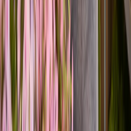
Nachhaltigkeit
Karriere & Jobs
Barrierefreiheit
Nach Deutschland versenden
In die Schweiz versenden
Wissenswertes
Blühkalender
Farbwelten
Blumenlexikon
Pflanzenlexikon
Blumenhoroskop
Service
Bestellung
Versand & Lieferung
Garantie
Reklamation
Vertrag widerrufen
Fragen & Antworten
Kontakt
+43 (0)800 / 312 100
Mo-Sa.: 8-20 Uhr
service@blume2000.at
Unternehmen
BLUME2000
Nachhaltigkeit