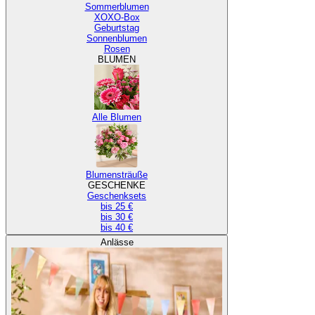
Sommerblumen
XOXO-Box
Geburtstag
Sonnenblumen
Rosen
BLUMEN
Alle Blumen
Blumensträuße
GESCHENKE
Geschenksets
bis 25 €
bis 30 €
bis 40 €
Anlässe