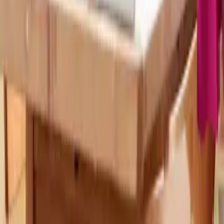
Service
Bestellung
Versand & Lieferung
Garantie
Reklamation
Vertrag widerrufen
Fragen & Antworten
Kontakt
+43 (0)800 / 312 100
Mo-Sa.: 8-20 Uhr
service@blume2000.at
Unternehmen
BLUME2000
Nachhaltigkeit
Karriere & Jobs
Barrierefreiheit
Nach Deutschland versenden
In die Schweiz versenden
Wissenswertes
Blühkalender
Farbwelten
Blumenlexikon
Pflanzenlexikon
Blumenhoroskop
Service