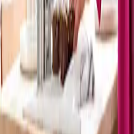
Die Artikel in deinem Warenkorb warten auf deine Bestellung.
Zum Warenkorb
WIR BRINGEN DICH ZUM
AUFBLÜHEN
Jetzt zum Newsletter anmelden und 15 % Willkommensrabatt
sichern.
Zum Newsletter anmelden
Unternehmen
BLUME2000
Nachhaltigkeit
Karriere & Jobs
Barrierefreiheit
Nach Deutschland versenden
In die Schweiz versenden
Wissenswertes
Blühkalender
Farbwelten
Blumenlexikon
Pflanzenlexikon
Blumenhoroskop