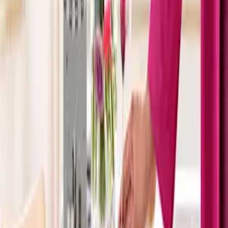
nach Jahreszeit und Blüte bieten wir dir hier eine wechselnde
Auswahl an.
Geschenk-Sets: Die perfekte Wahl, wenn kurzfristig ein
Geburtstag, eine Feier oder ein Anlass zum Gratulieren
ansteht. Mit dieser besonders preiswerten Alternative erhältst
du nicht nur Blumen unter 25 Euro, sondern im Preis
inbegriffene Geschenkzugaben für jeden Geschmack. Diese
Sets bieten wir je nach Verfügbarkeit an – schau also gern
öfter mal vorbei.
Deine Vorteile mit Blumen unter 25 Euro
Die Angebote in diesem Teil unseres Sortiments eignen sich
hervorragend als kostengünstiges Geschenk, aber auch für die
Dekoration in deinem eigenen Zuhause – und das bei gleichbleibend
hoher Qualität. Natürlich profitierst du auch hier von unseren
Services wie der Wahl deines Wunschtermins, Versand direkt an den
Empfänger und sicherem Transport. Viel Spaß beim Stöbern!
Nur noch ein Schritt