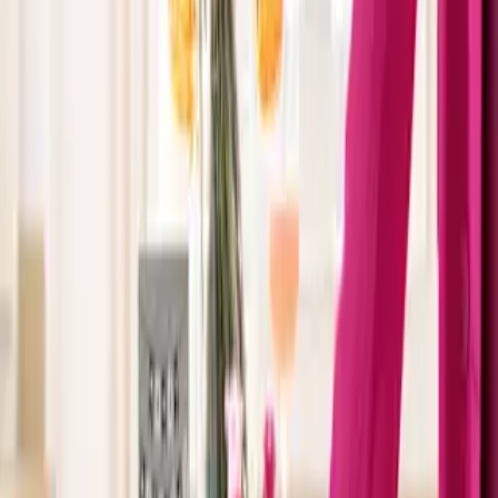
unter 25 Euro unsere
Frischegarantie
sowie die gleichen
verlässlichen Lieferbedingungen.
Deine Auswahl an Blumen unter 25 Euro
Rosen, Sonnenblumen, bunte Sträuße oder Pflanzen – das Sortiment
wechselt ständig. Es lohnt sich also, hin und wieder
vorbeizuschauen und nach neuen Blumen unter 25 Euro Ausschau
zu halten. In der Regel erwartet dich hier:
Bunte Sträuße: Diese werden für dich thematisch
zusammengestellt und eignen sich zum Beispiel als lieber
Gruß, als Geschenk zum Geburtstag oder als passendes
Mitbringsel je nach Jahreszeit. Wir kümmern uns um die
sorgfältige Zusammenstellung und sorgen dafür, dass Blumen,
Blattgrün und weitere liebevolle Details zueinander passen.
Natürlich verschicken wir den gewählten Strauß auch direkt
an den glücklichen Empfänger – zu deinem Wunschtermin.
Blumenbunde: Die Bunde bestehen aus klassischen,
besonders beliebten Blumen. Verschenke zum Beispiel einen
Strauß aus
Rosen
, das unübertreffliche Zeichen der Liebe. Je