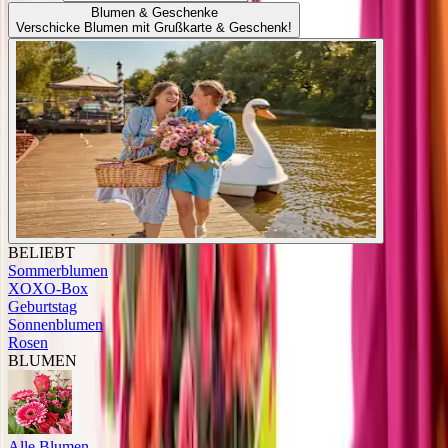
Blumen & Geschenke
Verschicke Blumen mit Grußkarte & Geschenk!
BELIEBT
Sommerblumen
XOXO-Box
Geburtstag
Sonnenblumen
Rosen
BLUMEN
Alle Blumen