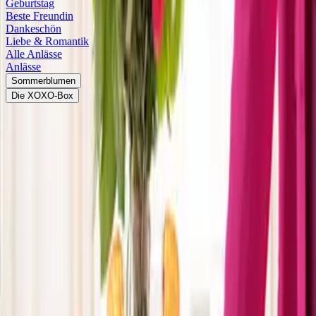
Geburtstag
Beste Freundin
Dankeschön
Liebe & Romantik
Alle Anlässe
Anlässe
Sommerblumen
Die XOXO-Box
Blumen unter 25 €
Bestseller
Premium-Blumen
Geburtstag
Wunderschöne Geschenke
Blumen verschicken
muss nicht teuer sein! Hier findest du liebevoll
zusammengestellte Sträuße für jeden Anlass, ausgewählte
Blumensorten in leuchtenden Farben und kleine Geschenke für liebe
Menschen - alles unter 25 Euro. Ob zum
Geburtstag
, als
Dankeschön
oder mit Wünschen für eine
gute Besserung
– hier
wirst du bestimmt fündig. Dabei kannst du dich dennoch auf
höchste Qualität verlassen: Natürlich gelten auch für unsere Blumen