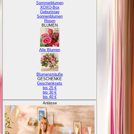
Sommerblumen
XOXO-Box
Geburtstag
Sonnenblumen
Rosen
BLUMEN
Alle Blumen
Blumensträuße
GESCHENKE
Geschenksets
bis 25 €
bis 30 €
bis 40 €
Anlässe