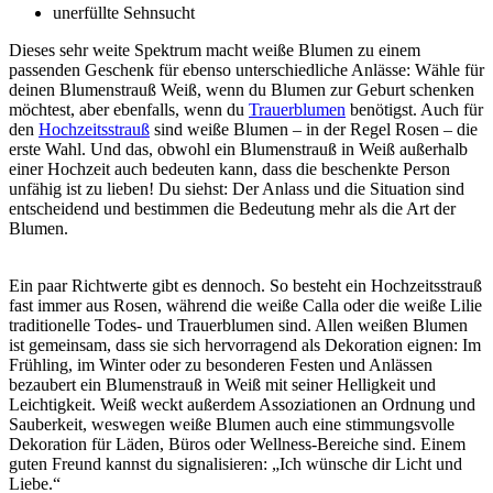
unerfüllte Sehnsucht
Dieses sehr weite Spektrum macht weiße Blumen zu einem
passenden Geschenk für ebenso unterschiedliche Anlässe: Wähle für
deinen Blumenstrauß Weiß, wenn du Blumen zur Geburt schenken
möchtest, aber ebenfalls, wenn du
Trauerblumen
benötigst. Auch für
den
Hochzeitsstrauß
sind weiße Blumen – in der Regel Rosen – die
erste Wahl. Und das, obwohl ein Blumenstrauß in Weiß außerhalb
einer Hochzeit auch bedeuten kann, dass die beschenkte Person
unfähig ist zu lieben! Du siehst: Der Anlass und die Situation sind
entscheidend und bestimmen die Bedeutung mehr als die Art der
Blumen.
Ein paar Richtwerte gibt es dennoch. So besteht ein Hochzeitsstrauß
fast immer aus Rosen, während die weiße Calla oder die weiße Lilie
traditionelle Todes- und Trauerblumen sind. Allen weißen Blumen
ist gemeinsam, dass sie sich hervorragend als Dekoration eignen: Im
Frühling, im Winter oder zu besonderen Festen und Anlässen
bezaubert ein Blumenstrauß in Weiß mit seiner Helligkeit und
Leichtigkeit. Weiß weckt außerdem Assoziationen an Ordnung und
Sauberkeit, weswegen weiße Blumen auch eine stimmungsvolle
Dekoration für Läden, Büros oder Wellness-Bereiche sind. Einem
guten Freund kannst du signalisieren: „Ich wünsche dir Licht und
Liebe.“