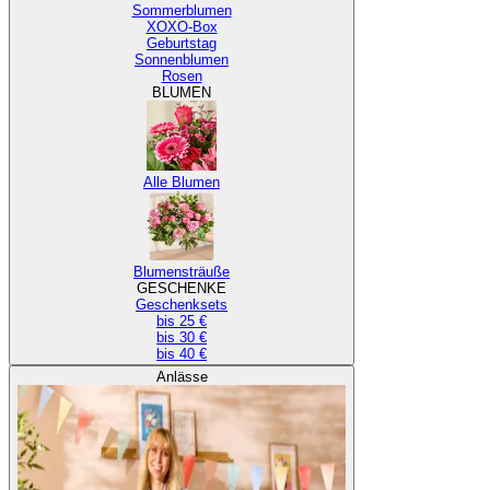
Sommerblumen
XOXO-Box
Geburtstag
Sonnenblumen
Rosen
BLUMEN
Alle Blumen
Blumensträuße
GESCHENKE
Geschenksets
bis 25 €
bis 30 €
bis 40 €
Anlässe