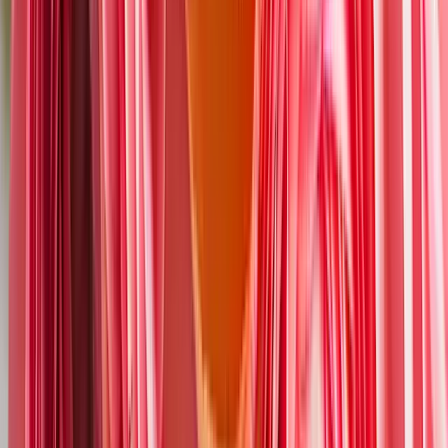
Karriere & Jobs
Barrierefreiheit
Nach Deutschland versenden
In die Schweiz versenden
Wissenswertes
Blühkalender
Farbwelten
Blumenlexikon
Pflanzenlexikon
Blumenhoroskop
Service
Bestellung
Versand & Lieferung
Garantie
Reklamation
Vertrag widerrufen
Fragen & Antworten
Kontakt
+43 (0)800 / 312 100
Mo-Sa.: 8-20 Uhr
service@blume2000.at
Zahlungsarten
Lieferung
Folge uns
© 2026 BLUME2000 SE, Norderstedt
·
Impressum
·
AGB
·