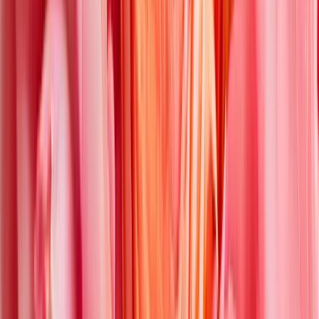
Schön, dass es dich gibt
ø
28
cm
34,99 €