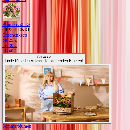
Blumensträuße
GESCHENKE
Geschenksets
bis 25 €
bis 30 €
bis 40 €
Anlässe
Finde für jeden Anlass die passenden Blumen!
Sommerblumen