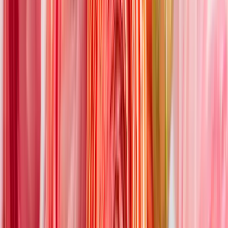
der Fruchtbarkeit, sowohl für die Landwirtschaft als auch für die
Liebe. Welche Blumen im Mai sprießen und gedeihen, erfährst du
hier.
Welche Blumen blühen im Mai?
Besonders auffällig sind die kraftvollen Farben der Blumen im Mai.
Auf grünen Wiesen leuchtet nun feuerrot der Mohn, ganze Bäume
stehen in rosigen Flammen. Neben diesen Liebesfarben sind aber
auch Blau- und Violetttöne, zartes Weiß und fröhliches Gelb zu
entdecken. Blühende Blumen im Mai, die du sicher kennst, sind
zum Beispiel:
Acker-, Rasen- und Waldvergissmeinnicht
Gänseblümchen
Hortensien
Klatschmohn
Maiglöckchen
Ranunkeln