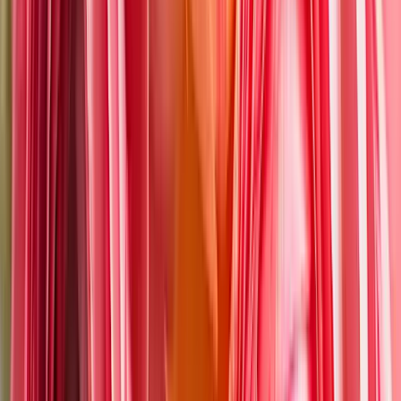
Karriere & Jobs
Barrierefreiheit
Nach Deutschland versenden
In die Schweiz versenden
Wissenswertes
Blühkalender
Farbwelten
Blumenlexikon
Pflanzenlexikon
Blumenhoroskop
Service
Bestellung
Versand & Lieferung
Garantie
Reklamation
Vertrag widerrufen
Fragen & Antworten
Kontakt
+43 (0)800 / 312 100
Mo-Sa.: 8-20 Uhr
service@blume2000.at
Unternehmen
BLUME2000
Nachhaltigkeit