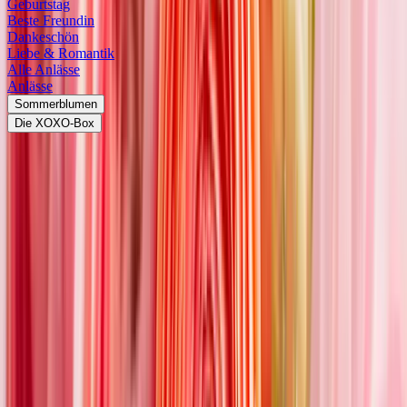
Geburtstag
Beste Freundin
Dankeschön
Liebe & Romantik
Alle Anlässe
Anlässe
Sommerblumen
Die XOXO-Box
<
Blühkalender
Blumen im Mai
Erfahre, welche wunderschönen Blumen uns im Monat Mai
begleiten.
Farben der Liebe
Der Mai ist bekannt als Monat der Liebe: Die Natur ist voller Leben,
überall beginnen jetzt die Bäume zu blühen und die Luft duftet nach
Blumen. Manche romantische Beziehung nimmt ihren Anfang im
dritten Frühlingsmonat und vielleicht ist es daher wenig
verwunderlich, dass auch die Blumen im Mai in zarten Rot- und
Rosatönen leuchten. Seit jeher gilt der Mai als der wichtigste Monat