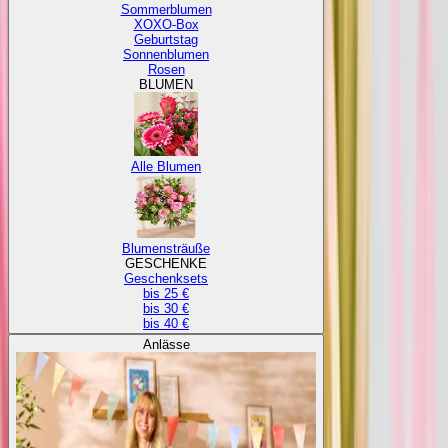
Sommerblumen
XOXO-Box
Geburtstag
Sonnenblumen
Rosen
BLUMEN
Alle Blumen
Blumensträuße
GESCHENKE
Geschenksets
bis 25 €
bis 30 €
bis 40 €
Anlässe