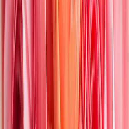
Schön, dass es dich gibt mit Moet Rosé Champagner 375ml
ø
28
cm
69,99 €