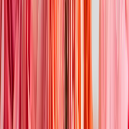
Für Mütter der vielleicht schönste Tag des Jahres: Am zweiten
Sonntag im Mai wird Muttertag gefeiert. Als Dank für die vielen
Jahre der Aufopferung und Mühe ist ein
Blumenstrauß zum
Muttertag
ein besonders schönes Zeichen. Auch der
Vatertag
, der an
Himmelfahrt gefeiert wird, fällt in der Regel in den Mai. Orientiere
dich mit deinem Blumenstrauß farblich gern an den Farben der
Liebe: Rot und Rosa passen immer, auch ein bisschen Weiß kann
dabei sein. Da die Blumen im Mai so mannigfaltig in den passenden
Farben blühen, fällt die Wahl leicht. Verschenke Freude und
Dankbarkeit!
Aktuelle Blumensträuße entdecken