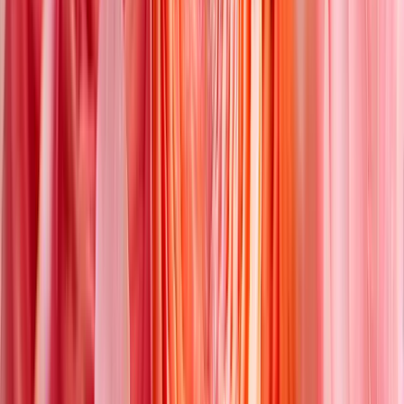
Sunny Greetings
ø
30
cm
32,99 €
Bestseller