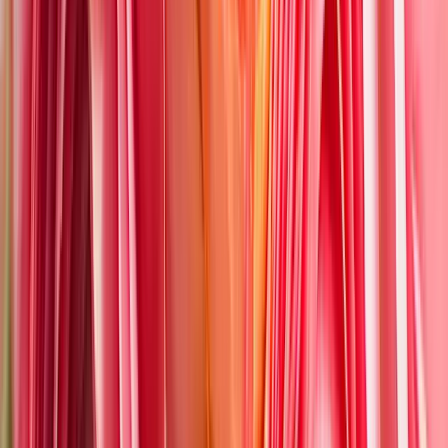
Herzensangelegenheit
ø
30
cm
39,99 €
Nur noch ein Schritt
Die Artikel in deinem Warenkorb warten auf deine Bestellung.
Zum Warenkorb
WIR BRINGEN DICH ZUM
AUFBLÜHEN
Jetzt zum Newsletter anmelden und 15 % Willkommensrabatt
sichern.
Zum Newsletter anmelden
Unternehmen
BLUME2000
Nachhaltigkeit