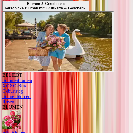
Blumen & Geschenke
Verschicke Blumen mit Grußkarte & Geschenk!
BELIEBT
Sommerblumen
XOXO-Box
Geburtstag
Sonnenblumen
Rosen
BLUMEN
Alle Blumen