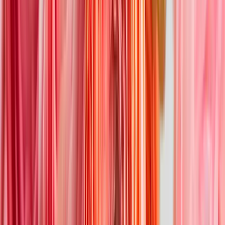
Scharfer Hahnenfuß (auch „Butterblume“ genannt)
Stiefmütterchen
Tränendes Herz
Zierlauch (je nach Art)
Schnittblumen: Die beliebtesten Blumen
im Mai
Der Mai bietet eine letzte Gelegenheit, noch einmal einen schönen
Strauß mit
Narzissen
oder
Hyazinthen
zu genießen. Zusätzlich
sorgen
Ranunkeln
und
Hortensien
für wunderschöne Sträuße, die
schon leicht den Sommer erahnen lassen. Erwünscht ist natürlich
auch alles, was mit Liebe zu tun hat – etwa
Rosen
oder rote
Nelken
.
Auch bunt gemischte Sträuße aus Mai-Blumen, die Lebensfreude
und Lebendigkeit ausdrücken, sind immer eine gute Wahl.
Anlässe, um Blumen im Mai zu
verschenken