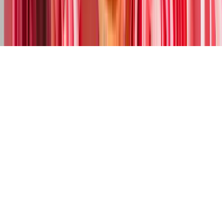
Datenschutz
·
Widerrufsrecht
·
Compliance
·
Datenschutz-Einstellungen
·
Sitemap
*
Alle Preise inkl. gesetzlicher Mehrwertsteuer und zzgl.
Versandkosten. Lieferung innerhalb Österreichs.