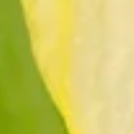
verschütteten Stadt Pompeji taucht sie auf. In Europa findet sie sic
Narzisse noch heute trägt: Die Wiederkehr des Lebens – weswegen si
machen.
Die Narzissen gehören zur Familie der Amaryllisgewächse (Amaryllid
unterscheidet beispielsweise zwischen Trompeten-Narzissen, Tazette
der iberischen Halbinsel. Die wilde Osterglocke (Narcissus pseudonar
Deutschland kann man sie unter anderem im Nationalpark Eifel entde
Die Bedeutung, wenn wir Narzissen kaufen
Die griechische Mythologie berichtet von einem Jüngling, der sehr st
für sie. Stattdessen verspottete er ihre Liebe, bis die Nymphe immer
Narkissos: Von nun an war er unsterblich verliebt in sein Spiegelbil
für unerfüllte Liebe stehen – du solltest also nicht für jeden Anlass N
Die Narzisse ist in vielen Kulturen bekannt und beliebt geworden. I
Wertschätzung: „Ich kann dich sehen.“ In China gilt sie als Zeichen
daraus wachsen. Wenn du Narzissen kaufst, drückst du also auch Ane
Wissenswertes und Kurioses über die Narz