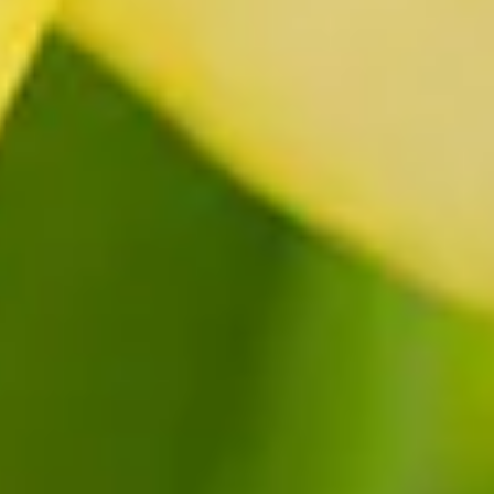
r Kreuzigung. Daraus ergibt sich schon eine Bedeutung, die die
aufen, um ein sonniges Frühlings- oder
Osterblumengeschenk
zu
chtung in Europa bereits im 18. Jahrhundert begann. Man
europa und Nordwestafrika, mit einem Verbreitungsschwerpunkt auf
rzugt lichte Wälder, natürliche Wiesen und steinige Berghänge. In
e Quellnymphe Echo, doch der Jüngling – Narkissos – hatte kein Auge
 Strafe für diesen Hochmut verfluchte die Rachegöttin Nemesis den
Geschichte kann eine Narzisse für Egoismus und Eitelkeit, aber auch
d könne, im Gegensatz zu anderen Blumen, sehen. Daher bedeutet sie
 werden die Narzissenzwiebeln so beschnitten, dass mehrere Stiele
auß mit Narzissen, um die positiven Botschaften zu vermitteln!