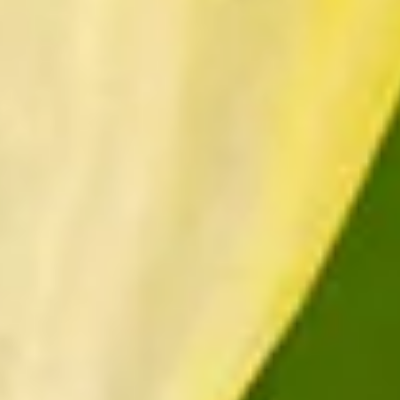
h wieder als Symbol für die Wiederauferstehung in Zusammenhang mit de
e auch eine so beliebte
Frühlingsblume
ist. Du kannst also Narzissen k
aceae). Ihre Gattung umfasst 30 bis 40 verschiedene Arten, dessen Zü
n oder Alpenveilchen-Narzissen. Ihre Heimat befindet sich in Südwest
cissus) verbreitet sich hingegen über das gesamte Westeuropa. Sie bevo
cken.
olz auf sein außergewöhnliches Aussehen war. In ihn verliebte sich di
 schwächer wurde und schließlich nur ein Echo von ihr zurückblieb. Als
d und musste sich Tag ein, Tag aus im Wasser ansehen. Aufgrund dieser 
arzissen kaufen.
n der arabischen Dichtkunst wird ihr nachgesagt, sie habe ein Auge un
 für Glück, besonders in Form der „einhundertköpfigen Wasserfee“. Dazu
rkennung aus und wünschst Glück. Unsere Empfehlung: Wähle einen Str
isse