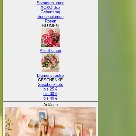
Sommerblumen
XOXO-Box
Geburtstag
Sonnenblumen
Rosen
BLUMEN
Alle Blumen
Blumensträuße
GESCHENKE
Geschenksets
bis 25 €
bis 30 €
bis 40 €
Anlässe