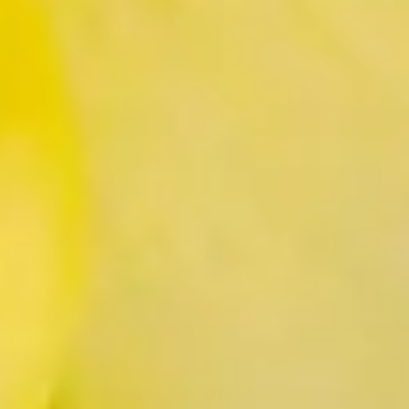
: Im Alten Ägypten kannte man sie, und auch auf Gemälden aus der