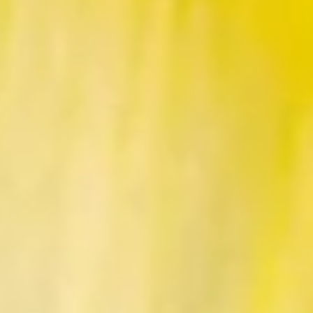
r Blumen in unseren
Farbwelten
:
ie sich schon vor langer, langer Zeit ihren Weg in die Kultur gebahnt