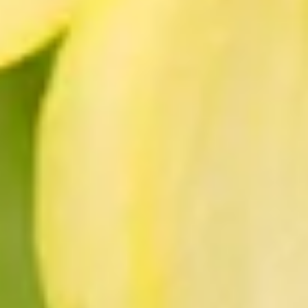
Familie
Amaryllisgewächse
Blütezeit
Spätwinter
bis
Ostern
Standort
kühl
Symbolik
Wertschätzung, Eitelkeit, Glück
Farbe
Entdecke die verschiedenen Farbvariationen dieser Sorte und andere
gelb
Bekannt seit fast 3000 Jahren
Die Narzisse ist in Südeuropa und Nordafrika zu Hause und dort hat s