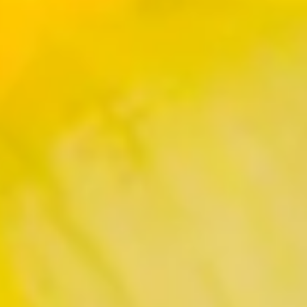
e so vielfältige kulturelle Bedeutung. Damit du beim Narzissen
rundsätzlich gilt aber: Wenn du einen farbenfrohen Strauß mit