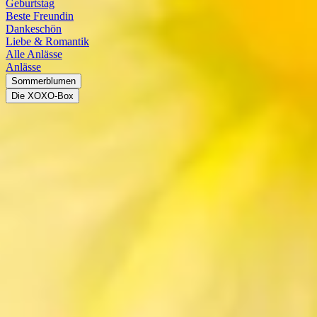
Geburtstag
Beste Freundin
Dankeschön
Liebe & Romantik
Alle Anlässe
Anlässe
Sommerblumen
Die XOXO-Box
Narzissen
Narzissen kaufen und den Frühling begrü
Gelb und Weiß leuchten sie im Spätwinter und zur Osterzeit: Narziss
Kaufen und Verschenken nicht ins Fettnäpfchen trittst, haben wir di
Narzissen kaufen möchtest, liegst du immer richtig.
Steckbrief
Herkunft
Südeuropa, Nordafrika