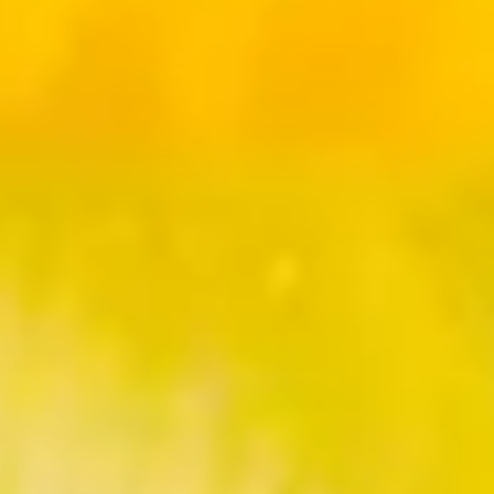
ßen
en gehören zu den beliebtesten
Frühblühern
und kaum eine Blume hat ein
e spannenden Geschichten um die Narzisse für dich zusammengetragen. G