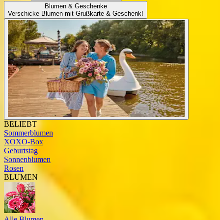
Blumen & Geschenke
Verschicke Blumen mit Grußkarte & Geschenk!
BELIEBT
Sommerblumen
XOXO-Box
Geburtstag
Sonnenblumen
Rosen
BLUMEN
Alle Blumen