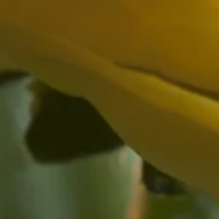
r Blumen in unseren
Farbwelten
:
vertreiben
Frühblüher
– in zarten, leuchtenden und kräftigen Farben und lassen das
ffen. Oder warum nicht einen Ranunkelstrauß bestellen, um einem lie
g in der Blumensprache!