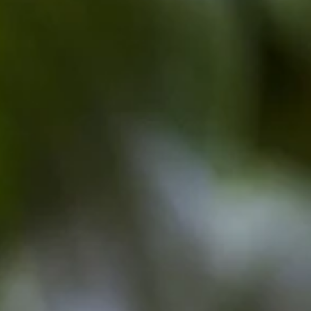
Blütezeit
Die wunderschönen Ranunkeln blühen von März bis Juni in den unter
Beliebtheit
Die Ranunkeln sind ein beliebter Hingucker im Garten! Durch ihre g
Fakten
Ranunkeln werden auch Hahnenfußgewächs genannt. Das ist so weil ih
Liebe und Freude: Bedeutung von Ranunk
Ranunkeln bezaubern mit ihrer Schönheit, mit zarten Farbverläufen un
Rot: Rote Ranunkeln bezeichnen intensive, ausgesprochene Lie
Rosa: Wenn wir einen rosafarbenen Ranunkelstrauß verschicken
Gelb: Gelbe Ranunkeln stehen für Energie und Lebensfreude. 
Weiß: Ganz klar - wenn wir einen weißen Ranunkelstrauß bestel