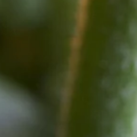
schiedlichsten Farben.
roße Farbpalette überzeugen sie Jedermann!
re Blätter an Vogelfüße erinnern.
eln
d mit dezentem Duft. Sie sind immer positiv zu deuten und spielen eine
be, Leidenschaft und sogar Erotik. Ein schönes
Geschenk zum Valenti
, signalisieren wir Zuneigung oder die Hoffnung auf Liebe.
Sie passen besonders gut zu
Tulpen
und nehmen auch gelben
Narzissen
len, ist der Anlass eine
Hochzeit
– oder vielleicht der Hinweis, dass wi