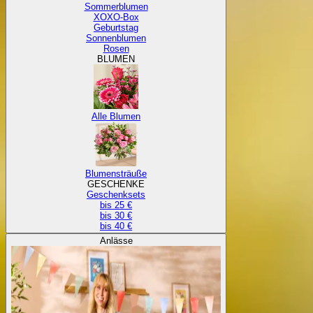
Sommerblumen
XOXO-Box
Geburtstag
Sonnenblumen
Rosen
BLUMEN
Alle Blumen
Blumensträuße
GESCHENKE
Geschenksets
bis 25 €
bis 30 €
bis 40 €
Anlässe