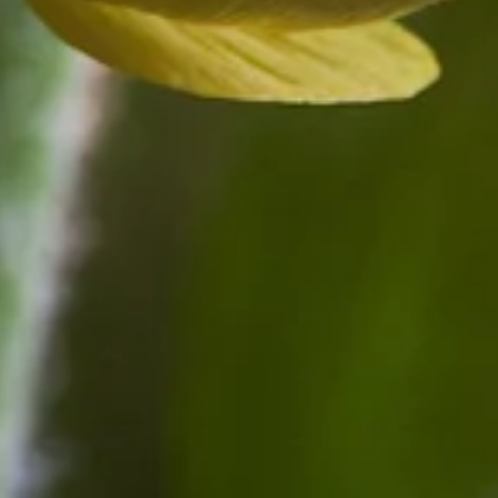
 besondere Rolle in der Liebe. Wie so oft kommt es auf die Farbe an:
nstag
!
ihre bisweilen ambivalente Bedeutung.
r gerne eine feiern würden!