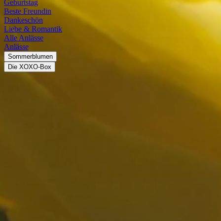
Geburtstag
Beste Freundin
Dankeschön
Liebe & Romantik
Alle Anlässe
Anlässe
Sommerblumen
Die XOXO-Box
Ranunkeln
Steckbrief
Herkunft
Zentralasien
Familie
Hahnenfußgewächse
Blütezeit
April
-
Juni