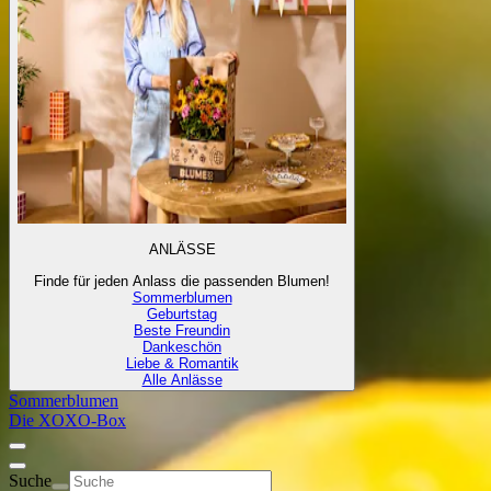
ANLÄSSE
Finde für jeden Anlass die passenden Blumen!
Sommerblumen
Geburtstag
Beste Freundin
Dankeschön
Liebe & Romantik
Alle Anlässe
Sommerblumen
Die XOXO-Box
Suche