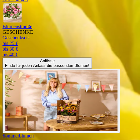
Blumensträuße
GESCHENKE
Geschenksets
bis 25 €
bis 30 €
bis 40 €
Anlässe
Finde für jeden Anlass die passenden Blumen!
Sommerblumen