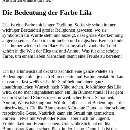
Antworten erhältst du hier.
Die Bedeutung der Farbe Lila
Lila ist eine Farbe mit langer Tradition. So ist sie schon immer
wichtiger Bestandteil großer Religionen gewesen, wo sie
symbolisch für Würde steht und anzeigt, dass große Anerkennung
angemessen ist. Auch im spirituellen und magischen Bereich findet
Lila immer wieder einen Platz: Es ist mystisch, zauberhaft und
gehört in die Welt der Eleganz und Anmut. Was für eine schöne
Farbe, um einem lieben Menschen damit eine Freude zu bereiten!
Ein lila Blumenstrauß deckt tatsächlich eine ganze Palette an
Bedeutungen ab – je nach Blumensorte und Farbintensität. So kann
ein zartes, fast weißes Lila für Sanftheit und einen ganz
unaufdringlichen Wunsch nach Nähe stehen. Je kräftiger das Lila
wird, desto mehr signalisiert auch ein lila Blumenstrauß: Hier geht
es um Kraft und Stärke, meist in weiblicher Form. Schönheit,
Anmut, Wertschätzung und Würde – all das sind Bedeutungen, die
mitschwingen. Ein lila Blumenstrauß für eine Dame ist eine schöne,
respektvolle Geste. Natürlich kann ein Strauß mit gemischten
Farben – etwa mit Weiß oder Rosa – aber auch für Jugend,
Fröhlichkeit und Freude stehen. Und schließlich hat ein lila
Blumenstrauß auch seinen Platz in der Liebe. Denn Lila ist die