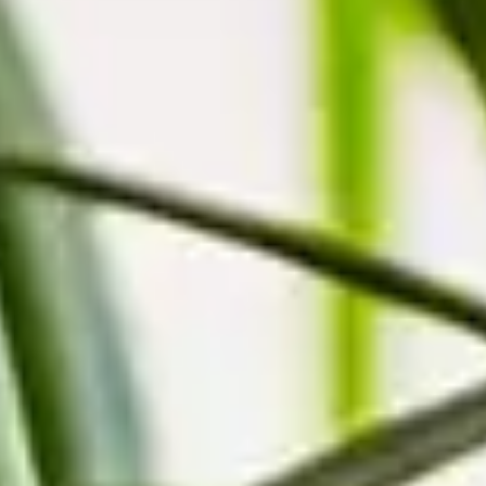
weiblichen Form des altgriechischen Wortes für „Drache“. Manche
Drachenbaum-Arten sondern bei Verletzung der Rinde ein farbloses
Harz ab, das sich an der Luft rot färbt. Dieses „Drachenblut“ könnte
für die Namensgebung verantwortlich gewesen sein. Die
Ureinwohner der Kanarischen Inseln nutzten das „Drachenblut“, um
Verletzungen zu heilen. Später wurde es auch verwendet, um
Polituren und Lacke zu mischen. Eine besondere Bedeutung in der
Blumensprache hat der Drachenbaum nicht, jedoch wirkt er definitiv
Aufmerksamkeit erregend und exotisch. Außerdem gehört er zu den
beliebten Pflanzen mit luftreinigender Wirkung.
Nur noch ein Schritt
Die Artikel in deinem Warenkorb warten auf deine Bestellung.
Zum Warenkorb
WIR BRINGEN DICH ZUM
AUFBLÜHEN
Jetzt zum Newsletter anmelden und 15 % Willkommensrabatt
sichern.
Zum Newsletter anmelden