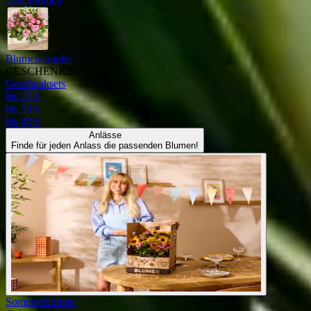
Blumensträuße
GESCHENKE
Geschenksets
bis 25 €
bis 30 €
bis 40 €
Anlässe
Finde für jeden Anlass die passenden Blumen!
Sommerblumen