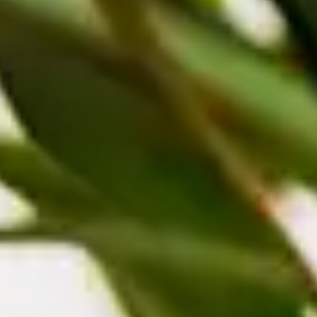
weiss
rot
Drachenbaum als Zimmerpflanze pflegen
Mit seinen immergrünen hell- oder dunkelgrünen Blättern ist der
Drachenbaum als Zimmerpflanze sehr beliebt. Die Blätter können je
nach Art schmal und spitz zulaufend oder breiter sein, häufig in
mehreren Schattierungen von Grün. Es kommen jedoch auch
goldgelbe oder leicht rot gefärbte Blätter vor. Der Drachenbaum
benötigt eine hohe Luftfeuchtigkeit und steht deshalb gut im
Wintergarten oder einem Gewächshaus. Er kann jedoch auch als
reine Wohnzimmerpflanze gedeihen. Wichtig ist, dass er regelmäßig
gegossen wird und einen warmen, hellen Standort hat – am besten
mit Sonne am Morgen und am Nachmittag.
Im Winter braucht der Drachenbaum weniger Wasser, jedoch ist
auch hier darauf zu achten, dass der Ballen niemals ganz
austrocknet. Überwintern möchte der Drachenbaum nicht, im
Gegenteil: Er braucht das ganze Jahr über gleichbleibend warme
Temperaturen. Manche Arten reagieren schon bei Temperaturen um
die 16 Grad mit hängenden Blättern.