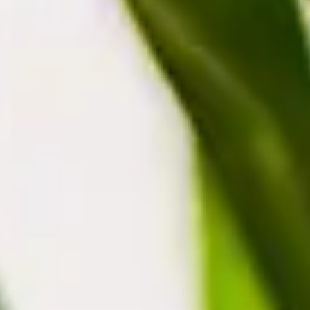
Blütezeit
Um Drachenbäume während ihrer Blütezeit zu erleben, muss man
zwischen März und Mai die natürlichen Regionen der Pflanze
aufsuchen.
Beliebtheit
Der Drachenbaum ist außerdem eine sehr beliebte Zimmerpflanze
dank seiner luftreinigenden Eigenschaften - und äußerst pflegeleicht
noch dazu.
Fakten
Es gibt eine andere Art des Drachenbaums mit dem Namen
„Dracaena fragrans“. Wie der Name schon sagt, duftet dieser
besonders gut.
Das Drachenblut des Drachenbaums
Der botanische Name „Draceaena“ ist abgeleitet von „drakaina“, der