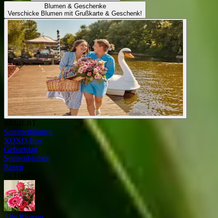
Blumen & Geschenke
Verschicke Blumen mit Grußkarte & Geschenk!
BELIEBT
Sommerblumen
XOXO-Box
Geburtstag
Sonnenblumen
Rosen
BLUMEN
Alle Blumen