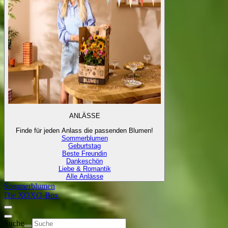
ANLÄSSE
Finde für jeden Anlass die passenden Blumen!
Sommerblumen
Geburtstag
Beste Freundin
Dankeschön
Liebe & Romantik
Alle Anlässe
Sommerblumen
Die XOXO-Box
Suche