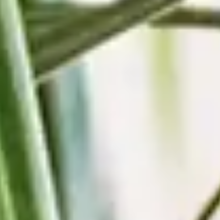
Unternehmen
BLUME2000
Nachhaltigkeit
Karriere & Jobs
Barrierefreiheit
Nach Deutschland versenden
In die Schweiz versenden
Wissenswertes
Blühkalender
Farbwelten
Blumenlexikon
Pflanzenlexikon
Blumenhoroskop
Service
Bestellung
Versand & Lieferung
Garantie
Reklamation
Vertrag widerrufen
Fragen & Antworten
Kontakt
+43 (0)800 / 312 100
Mo-Sa.: 8-20 Uhr
service@blume2000.at
Unternehmen