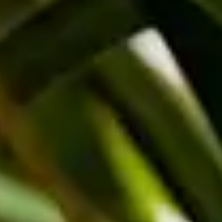
baumförmige Pflanze.
Steckbrief
Herkunft
Tropen und Subtropen in Asien und Afrika
Familie
Spargelgewächse
Blütezeit
März
bis
Mai
Standort
Hell und warm
Farbe
Entdecke die verschiedenen Farbvariationen dieser Sorte und
anderer Blumen in unseren
Farbwelten
: