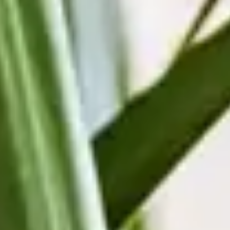
BLUME2000
Nachhaltigkeit
Karriere & Jobs
Barrierefreiheit
Nach Deutschland versenden
In die Schweiz versenden
Wissenswertes
Blühkalender
Farbwelten
Blumenlexikon
Pflanzenlexikon
Blumenhoroskop
Service
Bestellung
Versand & Lieferung
Garantie
Reklamation
Vertrag widerrufen
Fragen & Antworten
Kontakt
+43 (0)800 / 312 100
Mo-Sa.: 8-20 Uhr
service@blume2000.at
Zahlungsarten
Lieferung