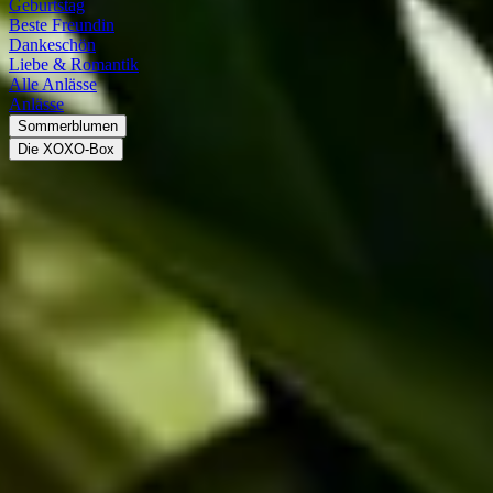
Geburtstag
Beste Freundin
Dankeschön
Liebe & Romantik
Alle Anlässe
Anlässe
Sommerblumen
Die XOXO-Box
Drachenbaum (Dracaena)
Der Drachenbaum
Die Gattung Drachenbaum ist Teil der Pflanzenfamilie
Asparagaceae (Spargelgewächse). Es ist bis heute nicht
abschließend geklärt, ob zur Gattung Drachenbaum auch die
Gattung Sansevieria gehört. Je nach Definition schwankt daher die
Anzahl der Arten zwischen nur etwa 50 und bis zu 150. Die
Drachenbaum-Arten sind in tropischen und subtropischen Regionen
heimisch, die meisten von ihnen in Asien und Afrika. Ihre Höhe
variiert je nach Art stark. Ein Drachenbaum als Zimmerpflanze
erreicht eine Höhe von nur etwa 1,5 Metern, in freier Natur werden
manche Arten auch 18 bis 20 Meter hoch. Botanisch betrachtet ist
der Drachenbaum trotz seines Namens kein Baum, sondern eine