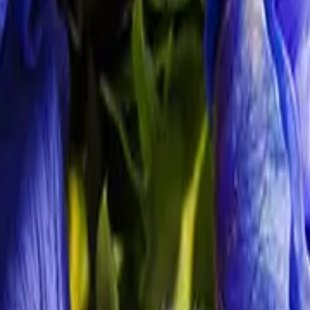
 Winter langsam weichen. Im März beginnt nun richtig die Zeit der
sam wieder länger werden, lockt die Sonne die Frühblüher mit
nieren mit den grünenden Wäldern und Wiesen. Der Frühling ist da!