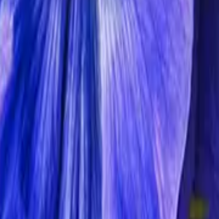
ler. Sie verfügen über gleich mehrere Taktiken, um ohne viel Sonnenlic
e Sonnenlicht zu ergänzen. Sie wachsen häufig auch besonders nah am
ume mit wachsendem Laub ihre Kronen „schließen“, muss ihre Blütezeit
März lang. Wir stellen dir hier daher nur eine Auswahl vor: