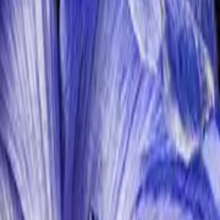
zissen, blaue
Hyazinthen
oder Tulpen in allen denkbaren Farben
e und Gestecke sind eine schöne Frühlingsdekoration für den
 Frauenwahlrechts. Auch heute ist er ein Tag für politische und
chätzung gegenüber einer Partnerin, Freundin oder Kollegin