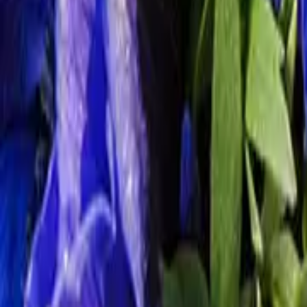
Schnittblumen: Die beliebtesten Blumen 
Neben den ganzjährig erhältlichen Blumen wie
Rosen
,
Nelken
oder
G
gehören zu den beliebtesten Blumen im März. Aber auch
Freesien
,
Ra
Esstisch oder fürs Wohnzimmer.
Anlässe, um Blumen im März zu verschen
Am 8. März wird der
Internationale Frauentag
gefeiert. Ursprünglich
gesellschaftliche Diskussionen zum Thema Frauenrechte. Er kann abe
auszudrücken. Besonders beliebt sind dafür rote Nelken, aber auch
Aktuelle Blumensträuße entdecken