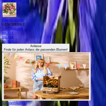
Blumensträuße
GESCHENKE
Geschenksets
bis 25 €
bis 30 €
bis 40 €
Anlässe
Finde für jeden Anlass die passenden Blumen!
Sommerblumen