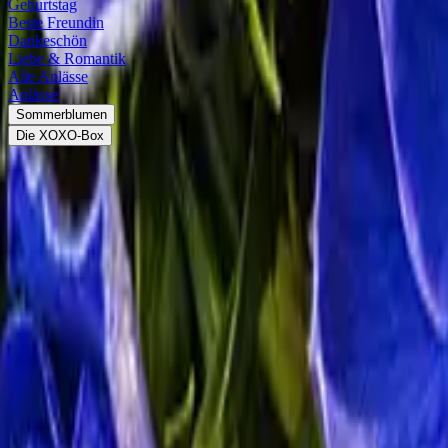
Geburtstag
Beste Freundin
Dankeschön
Liebe & Romantik
Alle Anlässe
Anlässe
Sommerblumen
Die XOXO-Box
<
Blühkalender
Blumen im März
Entdecke, welche Blumen im März den Frühling ankündigen.
Der Frühling kommt
Die Sonne beginnt zu wärmen, die ersten Blätter sprießen an den Bäum
Frühblüher
. Krokusse,
Tulpen
und
Narzissen
schießen aus dem Boden 
zunehmender Kraft aus der Erde und lässt dabei bunte Blütenteppich
Welche Blumen blühen im März?