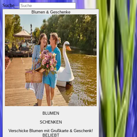
Suche
Blumen & Geschenke
BLUMEN
SCHENKEN
Verschicke Blumen mit Grußkarte & Geschenk!
BELIEBT