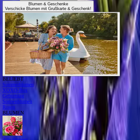
Blumen & Geschenke
Verschicke Blumen mit Grußkarte & Geschenk!
BELIEBT
Sommerblumen
XOXO-Box
Geburtstag
Sonnenblumen
Rosen
BLUMEN
Alle Blumen