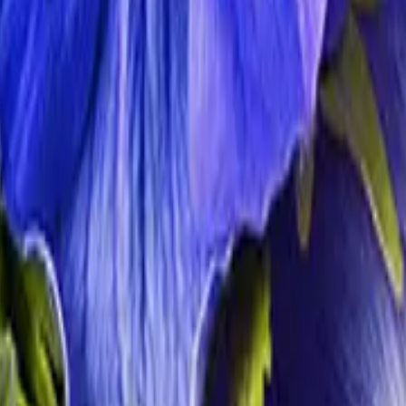
im März
erbera
ist der März besonders die Zeit der
Frühlingsblumen
. Gelbe Nar
nunkeln
und
Callas
machen sich im März gut in der Vase. Bunte Sträuß
ken
 entstand er im Zusammenhang mit einer Bewegung zur Durchsetzung des
r auch einfach eine Gelegenheit sein, mit Blumen im März seine Werts
 andere Märzblumen sind willkommen.