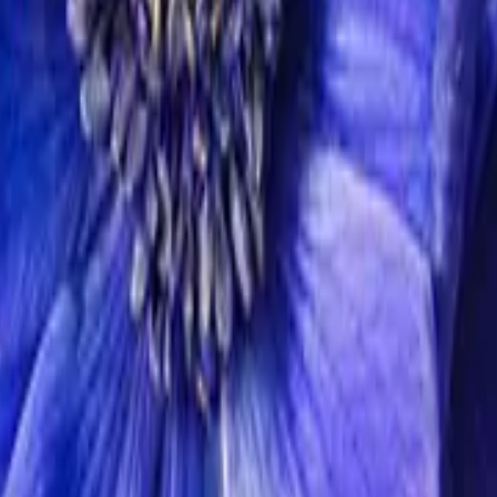
en, die Luft riecht irgendwie nach Frühling: Spätestens jetzt muss der
und auch die zarten Gänseblümchen zeigen sich. Da die Tage nun lang
e entstehen. Denn Blumen im März leuchten in allen Farben und harmo