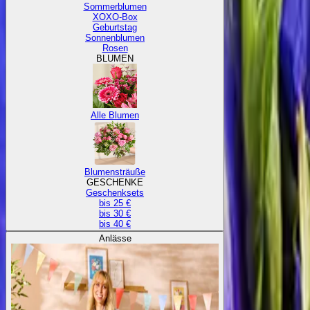
Sommerblumen
XOXO-Box
Geburtstag
Sonnenblumen
Rosen
BLUMEN
Alle Blumen
Blumensträuße
GESCHENKE
Geschenksets
bis 25 €
bis 30 €
bis 40 €
Anlässe