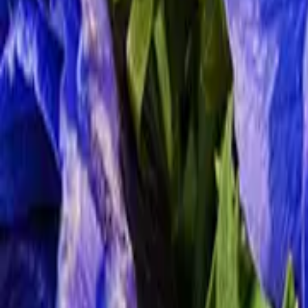
Die Frühblüher, die sich im März zeigen, sind kleine Überlebenskünst
kommen. Nicht nur, dass sie Energiereserven haben, um das schwach
Kälte geschützt. Blumen im März haben es eilig, denn sobald die Bä
Im Gegensatz zur Liste der Wintermonate ist die Liste der Blumen im 
Anemone
Blaustern
Krokus
Narzisse
Hyazinthe
Leberblümchen
Märzbecher
Märzveilchen
Schneeglöckchen
Tulpe