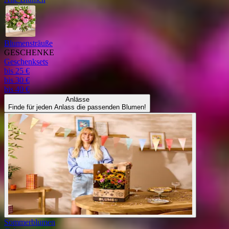
Blumensträuße
GESCHENKE
Geschenksets
bis 25 €
bis 30 €
bis 40 €
Anlässe
Finde für jeden Anlass die passenden Blumen!
Sommerblumen