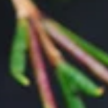
Entdecke die verschiedenen Farbvariationen dieser Sorte und
anderer Blumen in unseren
Farbwelten
:
weiss
rosa
lila
Wachsflower: Standort und Pflege
Die Wachsflower wächst wild in Küstennähe, in Wäldern und auf
Felsen. Sie braucht einen trockenen Boden und das ganze Jahr über
(im Sommer) heiße und (im Winter) milde Temperaturen. Zwar gibt
sie sich mit normaler Blumenerde zufrieden, doch ihre Ansprüche an
den Standort sorgen dafür, dass sie sich in Mitteleuropa nur als
Kübelpflanze eignet und den Winter im beheizten Gewächshaus
verbringen muss. Unter 5 Grad dürfen die Temperaturen nicht
fallen, außerdem braucht die Wachsflower immerzu volle Sonne,
Wärme und einen Schutz vor Wind und Regen. Jedoch ist sie als
ansehnliche Schnittblume auch einfacher zu haben.
Blütezeit
Die Wachsflower blüht im Frühling von März bis April und ihr