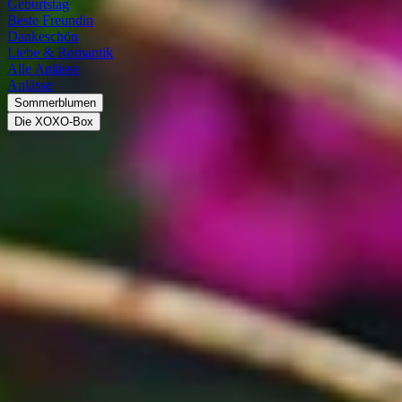
Geburtstag
Beste Freundin
Dankeschön
Liebe & Romantik
Alle Anlässe
Anlässe
Sommerblumen
Die XOXO-Box
Wachsflower
Wunderschöne Wachsflowers bestellen
Die Wachsflower (auch „Waxflower“ oder „Wachsblume“ genannt)
gehört zur Familie der Myrtengewächse. Sie ist heimisch im Westen
Australiens und im Süden Asiens, mittlerweile aber auch in anderen
Teilen Asiens und auch Amerikas verbreitet. Die etwa 30 Arten der
immergrünen Sträucher werden 2 m bis 4 m hoch. Die Wachsflower
überdauert die Trockenzeit, indem sie Wasser in ihren fleischigen
Blättern speichert. Deren nadelartige Form sorgt dafür, dass kaum
Wasser verdunstet. Die Blütezeit reicht etwa von März bis April. Die
Blüten der Wachsflower können weiß, aber auch rosa oder violett
sein. Auch mehrfarbige Arten kommen vor.