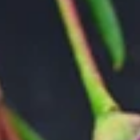
Name bezieht sich auf die wachsartigen überzogenen Blütenblätter.
Beliebtheit
Wachsflowers haben einen frischen Duft, der nach Zitronengras
riecht und sie gelten auch als beliebte Begleiter von Schnittblumen.
Fakten
Diese aus Australien stammende Pflanze kommt mit Trockenzeiten
gut zurecht. Sie kann Wasser in ihren Blättern speichern und die
nadelartige Form schützt vor dem Austrocknen.
Die Wachsflower als Schnittblume
Ihren Namen trägt die Wachsflower oder Wachsblume, weil ihre
Blütenblätter aussehen, als seien sie aus Wachs oder auch Porzellan
modelliert. Letzteres hat ihr auch den Namen „Porzellanblume“
eingebracht. Mit botanischem Namen heißt die Wachsflower
„Hakiges Chamelaucium“. Die dicken Blätter enthalten ätherische
Öle, die beim Zerreiben einen Zitrusduft verströmen. Die
Wachsflower ist nicht nur ein schönes Geschenk, sie ist auch ein
geschätzter Bestandteil in Sträußen. Besonders bei Hochzeiten ist sie