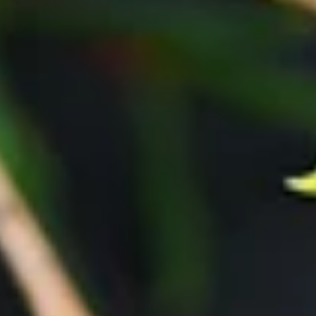
Steckbrief
Herkunft
Westaustralien, Südasien
Familie
Myrtengewächse
Blütezeit
März
bis
April
Standort
Warm und sonnig
Symbolik
Glückliche Ehe
Farbe