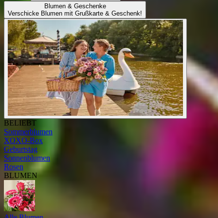
Blumen & Geschenke
Verschicke Blumen mit Grußkarte & Geschenk!
BELIEBT
Sommerblumen
XOXO-Box
Geburtstag
Sonnenblumen
Rosen
BLUMEN
Alle Blumen