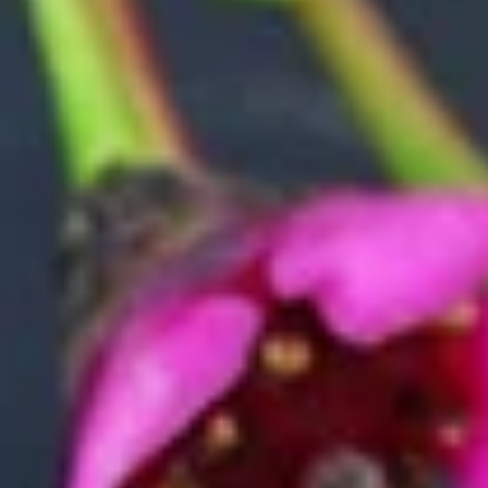
Nachhaltigkeit
Karriere & Jobs
Barrierefreiheit
Nach Deutschland versenden
In die Schweiz versenden
Wissenswertes
Blühkalender
Farbwelten
Blumenlexikon
Pflanzenlexikon
Blumenhoroskop
Service
Bestellung
Versand & Lieferung
Garantie
Reklamation
Vertrag widerrufen
Fragen & Antworten
Kontakt
+43 (0)800 / 312 100
Mo-Sa.: 8-20 Uhr
service@blume2000.at
Unternehmen
BLUME2000
Nachhaltigkeit