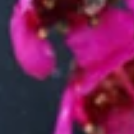
Karriere & Jobs
Barrierefreiheit
Nach Deutschland versenden
In die Schweiz versenden
Wissenswertes
Blühkalender
Farbwelten
Blumenlexikon
Pflanzenlexikon
Blumenhoroskop
Service
Bestellung
Versand & Lieferung
Garantie
Reklamation
Vertrag widerrufen
Fragen & Antworten
Kontakt
+43 (0)800 / 312 100
Mo-Sa.: 8-20 Uhr
service@blume2000.at
Zahlungsarten
Lieferung
Folge uns
© 2026 BLUME2000 SE, Norderstedt
·
Impressum
·
AGB
·