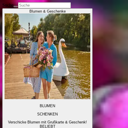
Suche
Blumen & Geschenke
BLUMEN
SCHENKEN
Verschicke Blumen mit Grußkarte & Geschenk!
BELIEBT