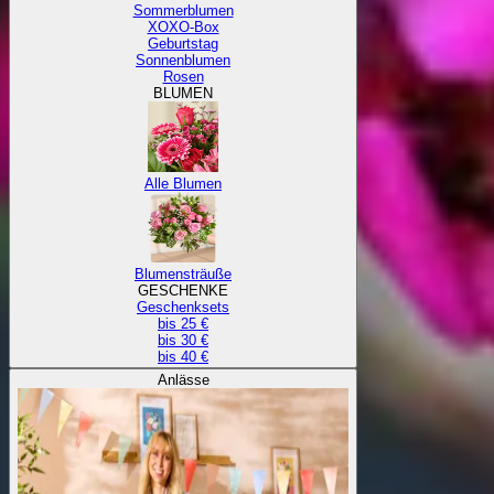
Sommerblumen
XOXO-Box
Geburtstag
Sonnenblumen
Rosen
BLUMEN
Alle Blumen
Blumensträuße
GESCHENKE
Geschenksets
bis 25 €
bis 30 €
bis 40 €
Anlässe