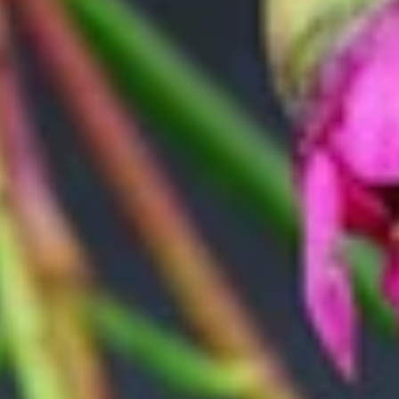
gern gesehen, vor allem in ihrer australischen Heimat. Denn die
Wachsflower ist ausgesprochen ausdauernd und lange haltbar und
steht somit als Symbol für eine lange und glückliche Ehe. Noch
dazu passen die dezenten Farben der Wachsflower perfekt zu solch
festlichen Anlässen, sie eignen sich natürlich aber ebenso für einen
einfacheren Blumenstrauß zum Geburtstag oder als Dankeschön.
Nur noch ein Schritt
Die Artikel in deinem Warenkorb warten auf deine Bestellung.
Zum Warenkorb
WIR BRINGEN DICH ZUM
AUFBLÜHEN
Jetzt zum Newsletter anmelden und 15 % Willkommensrabatt
sichern.
Zum Newsletter anmelden
Unternehmen
BLUME2000