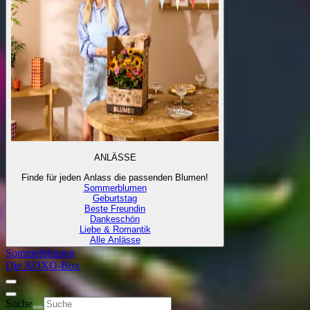
ANLÄSSE
Finde für jeden Anlass die passenden Blumen!
Sommerblumen
Geburtstag
Beste Freundin
Dankeschön
Liebe & Romantik
Alle Anlässe
Sommerblumen
Die XOXO-Box
Suche