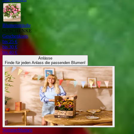
Blumensträuße
GESCHENKE
Geschenksets
bis 25 €
bis 30 €
bis 40 €
Anlässe
Finde für jeden Anlass die passenden Blumen!
Sommerblumen