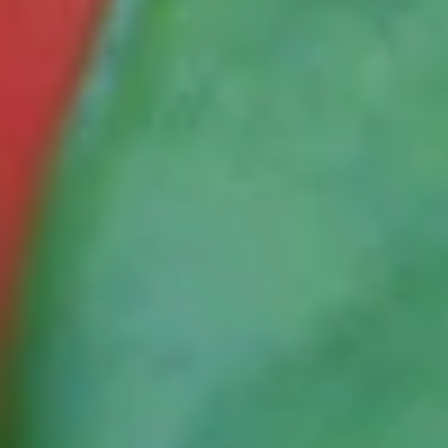
Leben, Liebe und Hoffnung. Im Christentum spielt sie eine wichtige
Rolle, und allgemein wird sie gern als Weihnachtsschmuck genutzt,
vor allem in Großbritannien. Dort heißt die Ilex aquifolium, die
Europäische Stechpalme, „Holly“ – die Bezeichnung, aus der sich
der Name des bekannten Los-Angeles-Stadtteils „Hollywood“
ableitet. Sie wird auch „Winterbeere“ oder „Christdorn“ genannt.
Ein Kuriosum für Fantasy-liebende: Der Zauberstab des
Romanhelden Harry Potter bestand aus Stechpalmenholz!
Blütezeit
Die europäische Stechpalme bildet kleine weiße Blüten in der Zeit
von Mai bis Juni. Die roten Beeren leuchten selbst noch im Winter.
Beliebtheit
Bei den Kelten war die Stechpalme eine Schutzpflanze, die Böses
fernhalten sollte. Heute hält sie höchstens Einbrecher mit ihren
Stacheln fern.
Fakten
Bei so manchem Hardcore-Fan kann es klingeln, denn der