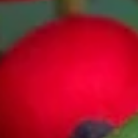
Wo wächst die Stechpalme?
Die Arten der Ilex sind sehr vielfältig und an verschiedenste Terrains
angepasst. So wachsen sie unter anderem
In Wäldern
An Waldrändern
In unterschiedlichen Höhenlagen
An Berghängen
Entlang Fließgewässern
In Tälern
In Bergwäldern
Im Unterholz
In felsigen Regionen
Und natürlich auch in Gärten und Parks