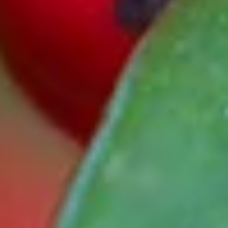
Ilex als Zierpflanze
In Europa ist die Ilex besonders beliebt in Parks oder Gärten, vor
allem auch als heckenartige Eingrenzung. Dabei dienen die dichten,
stacheligen Blätter unter Umständen sogar als Schutz gegen
Einbrüche. Die Ilex ist winterhart und zeigt die Pracht ihrer Früchte,
wenn sonst kaum etwas anderes Farbenfrohes im Garten zu sehen
ist – ein weiterer Pluspunkt. Außerdem dienen ihre (für Menschen
giftigen) Früchte als Nahrungsquelle für Vögel.
Wie giftig ist Ilex?
Ilex gilt als leicht giftig. Die Intensität des Giftes hängt von der Art
ab. Dennoch werden Teile der Ilex zu Nahrungsmitteln verarbeitet,
beispielsweise zu Tee. Da die Verwechslungsgefahr groß ist und
nicht alle Arten erforscht sind, ist dabei jedoch Vorsicht geboten.
Ilex: Symbolik und Bedeutung
Schon im Alten Rom war die Ilex bekannt und als Hausschmuck
beliebt. Wegen ihrer auch im Winter grünen Blätter und der
leuchtenden Früchte dient sie auch heute noch als Symbol für