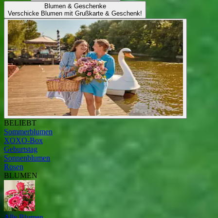
Blumen & Geschenke
Verschicke Blumen mit Grußkarte & Geschenk!
BELIEBT
Sommerblumen
XOXO-Box
Geburtstag
Sonnenblumen
Rosen
BLUMEN
Alle Blumen