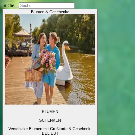
Suche
Blumen & Geschenke
BLUMEN
SCHENKEN
Verschicke Blumen mit Grußkarte & Geschenk!
BELIEBT