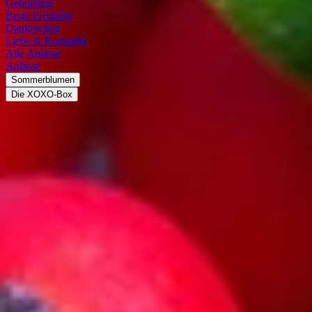
Geburtstag
Beste Freundin
Dankeschön
Liebe & Romantik
Alle Anlässe
Anlässe
Sommerblumen
Die XOXO-Box
Ilex
Ilex (Stechpalme)
Die Stechpalme, Ilex, gehört zur Familie der Stechpalmengewächse.
Es gibt etwa 400 bis 600 Arten, die hauptsächlich in Asien verbreitet
sind, insbesondere in China. Die meisten davon sind in tropischen
oder subtropischen Regionen heimisch. In Europa kommt nur eine
einzige Art vor, die Europäische Stechpalme (Ilex aquifolium). Sie
erreicht als Strauch eine Höhe von bis zu 5 m, als Baum bis zu 15
m. Die Pflanzen können bis zu 300 Jahre alt werden. Die Ilex bildet
kleine weiße Blüten, ist jedoch bekannter für ihre leuchtenden
Früchte, die je nach Art meist rot, braun oder schwarz sind.