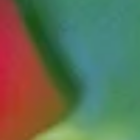
Blumenlexikon
Pflanzenlexikon
Blumenhoroskop
Service
Bestellung
Versand & Lieferung
Garantie
Reklamation
Vertrag widerrufen
Fragen & Antworten
Kontakt
+43 (0)800 / 312 100
Mo-Sa.: 8-20 Uhr
service@blume2000.at
Unternehmen
BLUME2000
Nachhaltigkeit
Karriere & Jobs
Barrierefreiheit
Nach Deutschland versenden
In die Schweiz versenden
Wissenswertes
Blühkalender
Farbwelten
Blumenlexikon