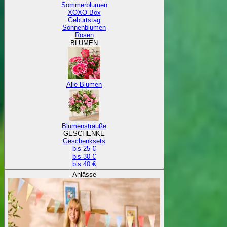
Sommerblumen
XOXO-Box
Geburtstag
Sonnenblumen
Rosen
BLUMEN
Alle Blumen
Blumensträuße
GESCHENKE
Geschenksets
bis 25 €
bis 30 €
bis 40 €
Anlässe