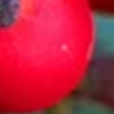
Steckbrief
Herkunft
Europa, Asien
Blütezeit
Mai
bis
Juni
(Europäische Stechpalme)
Standort
Schattig
Symbolik
Leben, Hoffnung, Liebe
Farbe
Entdecke die verschiedenen Farbvariationen dieser Sorte und
anderer Blumen in unseren
Farbwelten
:
weiss
rot