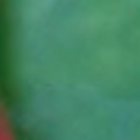
Zauberstab von Harry Potter besteht aus dem Holz der Stechpalme.
Nur noch ein Schritt
Die Artikel in deinem Warenkorb warten auf deine Bestellung.
Zum Warenkorb
WIR BRINGEN DICH ZUM
AUFBLÜHEN
Jetzt zum Newsletter anmelden und 15 % Willkommensrabatt
sichern.
Zum Newsletter anmelden
Unternehmen
BLUME2000
Nachhaltigkeit
Karriere & Jobs
Barrierefreiheit
Nach Deutschland versenden
In die Schweiz versenden
Wissenswertes
Blühkalender
Farbwelten