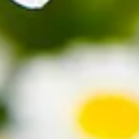
le Arten in allen Teilen Europas beheimatet. Margeriten werden je
 kommen jedoch auch in Rosa und Rot vor. Die eigentliche Blüte sitzt