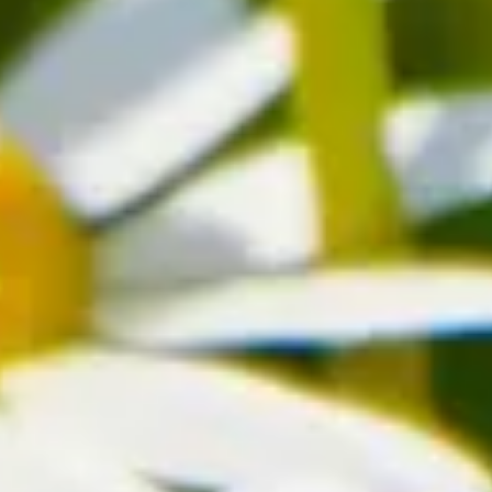
oßartigen Garten- und Balkonpflanzen macht. Sie wachsen auf unterschi
ig gegossen werden. Die wenigen winterharten Arten werden am besten d
rden nur leicht zurückgeschnitten.
erdings sollte sie, um gut zu blühen, immer windgeschützt sein.
r verraten, doch letztendlich bist du selbst deines Glückes Schmied.
egen Erkältung oder bei offenen Wunden soll sie helfen.
die Margeriten: Als Liebesorakel für Kinder. Dabei werden die meist wei
he. Zwar stehen Margeriten zunächst einmal für Glück und Natürlichkei
st also Vorsicht geboten. In einem Strauß sind Margeriten allerdings 
ren sie – wie auch andere weiße Blumen – Treue und Unschuld.