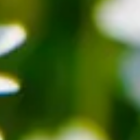
edlichsten Böden und vertragen sowohl Halbschatten als auch Sonne.
irekt nach der Blüte ein wenig zurückgeschnitten, der Hauptschnitt
ßen Blätter ausgezupft, bis das letzte Blatt über die Antwort
t. Zwischen Liebenden können sie jedoch auch die Frage stellen:
immer eine schöne Ergänzung, denn sie bringen Helligkeit und