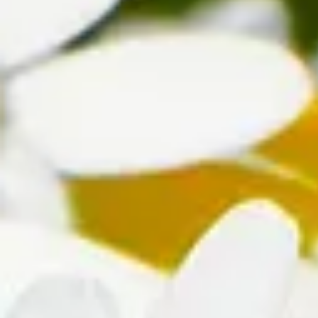
Margeriten sind sehr pflegeleicht und äußerst robust, was sie zu gr
Wichtig ist, dass die Margeriten windgeschützt wachsen und großzüg
erfolgt dann im Herbst. Die Arten, die frostgeschützt überwintern, we
Blütezeit
Gegen Ende Mai wächst sie pünktlich zum Beginn der Sommerzeit. All
Beliebtheit
Liebst du mich oder liebst du mich nicht? Das Liebesorakel wird es di
Fakten
Nicht nur als Liebesorakel wird sie verwendet. Auch als Heilmittel g
Was bedeuten Margeriten?
„Er liebt mich, er liebt mich nicht …“ So kennen die meisten von uns 
entscheidet. Diese Bedeutung überträgt sich auch in die Blumensprac
„Liebst du mich noch?“ Bei einzelnen Margeriten als Liebesgeschenk i
Fröhlichkeit in die Farbenpracht. In einem weißen Strauß signalisie