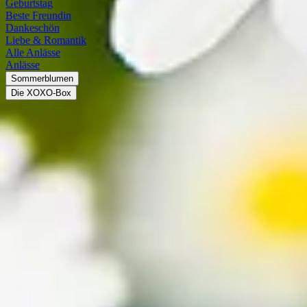
Geburtstag
Beste Freundin
Dankeschön
Liebe & Romantik
Alle Anlässe
Anlässe
Sommerblumen
Die XOXO-Box
Margeriten (Leucanthemum)
Die Margeriten gehören zur Familie der Korbblütler. Die Gattung umfas
nach Art 50 bis 100 cm hoch und blühen von Mai bis September. Bekann
allerdings in der Mitte der äußeren Zungenblätter und ist gelblich g
Steckbrief
Herkunft
Europa
Familie