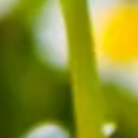
r Blumen in unseren
Farbwelten
:
eiden?