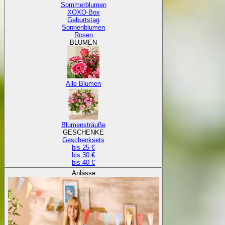
Sommerblumen
XOXO-Box
Geburtstag
Sonnenblumen
Rosen
BLUMEN
Alle Blumen
Blumensträuße
GESCHENKE
Geschenksets
bis 25 €
bis 30 €
bis 40 €
Anlässe