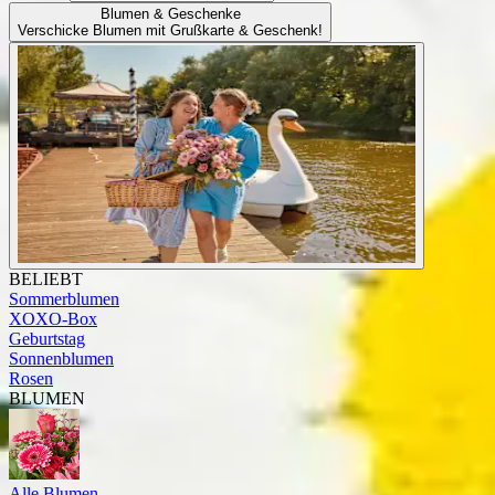
Blumen & Geschenke
Verschicke Blumen mit Grußkarte & Geschenk!
BELIEBT
Sommerblumen
XOXO-Box
Geburtstag
Sonnenblumen
Rosen
BLUMEN
Alle Blumen