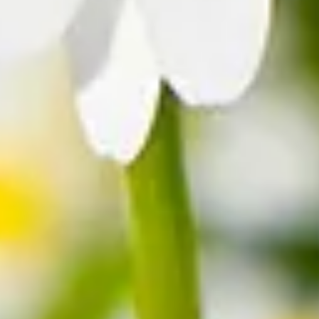
st 42 Arten, die alle in Europa heimisch sind. Allerdings sind nicht al
t sind die Margeriten vor allem für ihre reine weiße Blütenfarbe, sie
efärbt. Margeriten gehören zu den typischen Wiesenblumen.