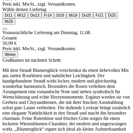
Preis inkl. MwSt., zzgl. Versandkosten.
Wähle deinen Liefertag
Di
11
Mi
12
Do
13
Fr
14
Di
18
Mi
19
Do
20
Fr
21
Di
25
Mi
26
Voraussichtliche Lieferung am
Dienstag, 11.08.
Gesamt
50,99 €
Preis inkl. MwSt., zzgl. Versandkosten.
Weiter
Grußkarten im nächsten Schritt
Mit dem Strauß Blumenglück verschenkst du einen liebevollen Mix
aus zarten Rosétönen und natürlicher Leichtigkeit. Der
handgebundene Strauß wirkt locker, modern und gleichzeitig
wunderbar harmonisch. Besonders die Rosen verleihen dem
Arrangement eine romantische Note und stehen symbolisch für
Wertschätzung und echte Herzensmomente. Ergänzt werden sie von
Gerbera und Chrysanthemen, die mit ihrer frischen Ausstrahlung
sofort gute Laune verbreiten. Die duftende Levkoje bringt zusätzlich
eine elegante Natürlichkeit in den Strauß und macht ihn besonders
charmant. Feine Rutenhirse und frisches Grün sorgen für einen
lockeren Wiesenblumen-Charakter, der modern und ungezwungen
wirkt. „Blumenglück“ eignet sich ideal als kleine Aufmerksamkeit