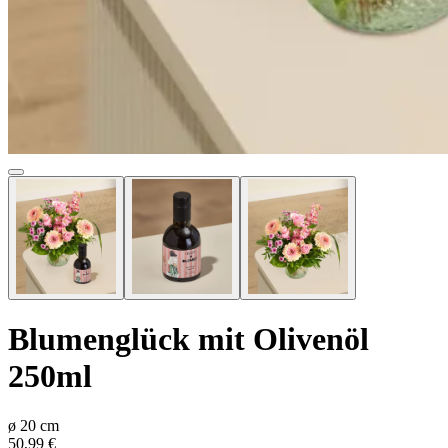
Blumenglück mit Olivenöl
250ml
ø
20
cm
50,99 €