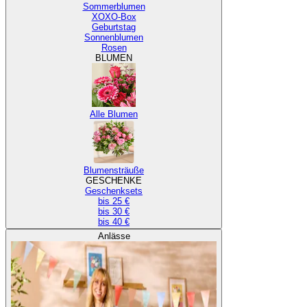
Sommerblumen
XOXO-Box
Geburtstag
Sonnenblumen
Rosen
BLUMEN
Alle Blumen
Blumensträuße
GESCHENKE
Geschenksets
bis 25 €
bis 30 €
bis 40 €
Anlässe