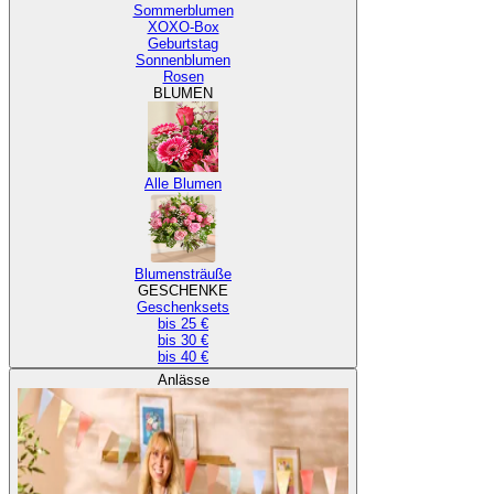
Sommerblumen
XOXO-Box
Geburtstag
Sonnenblumen
Rosen
BLUMEN
Alle Blumen
Blumensträuße
GESCHENKE
Geschenksets
bis 25 €
bis 30 €
bis 40 €
Anlässe