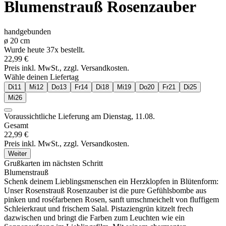
Blumenstrauß
Rosenzauber
handgebunden
ø
20
cm
Wurde heute 37x bestellt.
22,99 €
Preis inkl. MwSt., zzgl. Versandkosten.
Wähle deinen Liefertag
Di
11
Mi
12
Do
13
Fr
14
Di
18
Mi
19
Do
20
Fr
21
Di
25
Mi
26
Voraussichtliche Lieferung am
Dienstag, 11.08.
Gesamt
22,99 €
Preis inkl. MwSt., zzgl. Versandkosten.
Weiter
Grußkarten im nächsten Schritt
Blumenstrauß
Schenk deinem Lieblingsmenschen ein Herzklopfen in Blütenform:
Unser Rosenstrauß Rosenzauber ist die pure Gefühlsbombe aus
pinken und roséfarbenen Rosen, sanft umschmeichelt von fluffigem
Schleierkraut und frischem Salal. Pistaziengrün kitzelt frech
dazwischen und bringt die Farben zum Leuchten wie ein