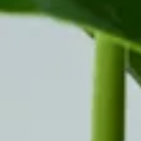
Sie ist nicht nur als Büropflanze sehr beliebt, sondern auch für dein
Zuhause. Grund dafür ist die hohe Sauerstoffproduktion und die
leichte Pflege.
Fakten
Kaum einer weiß es, aber in freier Wildbahn tragen Monstera-
Pflanzen sehr leckere Früchte. Die Monstera Deliciosa hat daher
auch ihren Namen.
Nur noch ein Schritt
Die Artikel in deinem Warenkorb warten auf deine Bestellung.
Zum Warenkorb
WIR BRINGEN DICH ZUM
AUFBLÜHEN
Jetzt zum Newsletter anmelden und 15 % Willkommensrabatt
sichern.
Zum Newsletter anmelden
Unternehmen