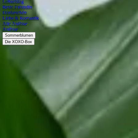
Geburtstag
Beste Freundin
Dankeschön
Liebe & Romantik
Alle Anlässe
Anlässe
Sommerblumen
Die XOXO-Box
Monstera
Monstera: Die Mutter der
Zimmerpflanzen
Die Gattung Monstera gehört zur Familie der Aronstabgewächse
(Araceae). Je nach taxonomischer Auffassung gehören zwischen 31
und 60 Arten zur Gattung Monstera, die mit Trivialnamen auch
„Fensterblätter“ heißen. Verbreitet sind sie in Süd- und
Mittelamerika sowie im Süden Mexikos und Floridas. Die Monstera
sind ausdauernde, krautige Kletterpflanzen, die je nach Art eine
Höhe von bis zu 20 Metern erreichen können. Die Blütezeit variiert
von Art zu Art. Dabei bilden die Monstera winzige weiße Blüten,
die von Hüllblättern umgeben sind. Deren Farbe reicht je nach Art