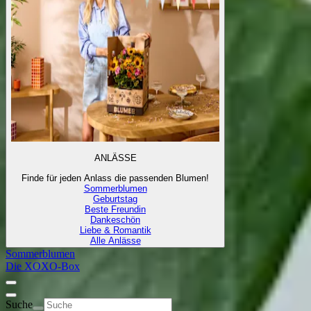
ANLÄSSE
Finde für jeden Anlass die passenden Blumen!
Sommerblumen
Geburtstag
Beste Freundin
Dankeschön
Liebe & Romantik
Alle Anlässe
Sommerblumen
Die XOXO-Box
Suche