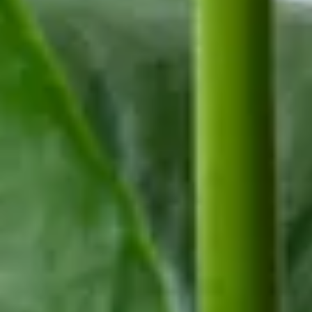
Nachhaltigkeit
Karriere & Jobs
Barrierefreiheit
Nach Deutschland versenden
In die Schweiz versenden
Wissenswertes
Blühkalender
Farbwelten
Blumenlexikon
Pflanzenlexikon
Blumenhoroskop
Service
Bestellung
Versand & Lieferung
Garantie
Reklamation
Vertrag widerrufen
Fragen & Antworten
Kontakt
+43 (0)800 / 312 100
Mo-Sa.: 8-20 Uhr
service@blume2000.at
Zahlungsarten
Lieferung
Folge uns