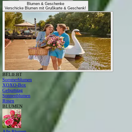
Blumen & Geschenke
Verschicke Blumen mit Grußkarte & Geschenk!
BELIEBT
Sommerblumen
XOXO-Box
Geburtstag
Sonnenblumen
Rosen
BLUMEN
Alle Blumen