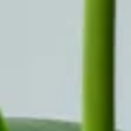
BLUME2000
Nachhaltigkeit
Karriere & Jobs
Barrierefreiheit
Nach Deutschland versenden
In die Schweiz versenden
Wissenswertes
Blühkalender
Farbwelten
Blumenlexikon
Pflanzenlexikon
Blumenhoroskop
Service
Bestellung
Versand & Lieferung
Garantie
Reklamation
Vertrag widerrufen
Fragen & Antworten
Kontakt
+43 (0)800 / 312 100
Mo-Sa.: 8-20 Uhr
service@blume2000.at
Unternehmen
BLUME2000