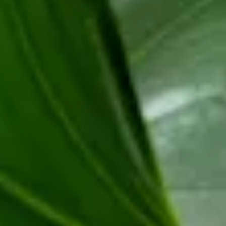
von Weiß bis Gelb oder Rosa.
Steckbrief
Herkunft
Mittel- und Südamerika, südliches Mexiko und Florida
Familie
Aronstabgewächse
Blütezeit
Je nach Art
Standort
Hell und warm
Symbolik
Langes Leben
Farbe