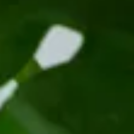
besondere Pflege im Winter, nur das Gießen sollte etwas reduziert
werden. Alle zwei Jahre sollte die Monstera umgetopft und
zurückgeschnitten werden.
Wissenswertes über die Monstera
Ihr Aussehen trägt die Monstera auch im Namen: Ihre Blätter
erreichen wahrhaft monsterhafte Ausmaße. Der Trivialname
„Fensterblatt“ deutet auf die löchrig zerschlitzten Blätter hin. Die
Monstera wirkt sich von Anfang an positiv auf die Luftfeuchtigkeit
im Raum aus. Wer sich jedoch an ihren Blüten erfreuen möchte,
muss sich gedulden: Die Monstera blüht frühestens nach 10 Jahren –
eine Kleinigkeit, da sie bis zu 200 Jahre alt werden kann. Eine feste
Bedeutung in der Blumensprache hat die Monstera nicht, doch in
China gilt sie – nicht verwunderlich – als Symbol für langes Leben.
Blütezeit
Die Blütezeit der Monstera ist je nach Art sehr unterschiedlich. Im
Allgemeinen dauert es sehr lange bis sich eine Blüte zeigt.
Beliebtheit