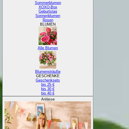
Sommerblumen
XOXO-Box
Geburtstag
Sonnenblumen
Rosen
BLUMEN
Alle Blumen
Blumensträuße
GESCHENKE
Geschenksets
bis 25 €
bis 30 €
bis 40 €
Anlässe