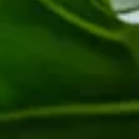
Entdecke die verschiedenen Farbvariationen dieser Sorte und
anderer Blumen in unseren
Farbwelten
:
grün
weiss
gelb
rosa
Die kinderleichte Pflege der Monstera
Am bekanntesten und auch am beliebtesten als Zimmerpflanze ist
die Monstera deliciosa. Zwar entwickelt sie in unserem Klima und
in geschlossenen Räumen in der Regel keine ihrer schmackhaften
(„deliziösen“) Früchte. Sie sieht jedoch mit ihren riesigen,
eingeschnittenen Blättern nicht nur sehr exotisch aus, sondern eignet
sich auch als Raumteiler oder für die natürliche Luftreinigung. Dazu
braucht die Monstera nicht viel, denn sie ist ausgesprochen
pflegeleicht. Ihr genügt ein heller, warmer Standort, an dem sie nicht
der direkten Sonne ausgesetzt ist. Sinnvoll ist es, ihr eine Stütze
anzubieten, damit sie klettern kann.
Im Sommer kann die Monstera im Freien stehen. Sie braucht keine