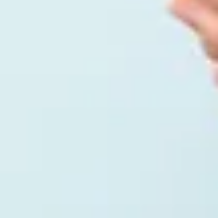
Schnittblume beliebt – ihre eindrucksvollen Blüten setzen starke
Akzente.
Fakten
Die aus Südamerika stammende Pflanze wird oft Amaryllis genannt,
obwohl sie botanisch
Hippeastrum
heißt. Ihre großen
trompetenförmigen Blüten sind besonders eindrucksvoll und
verströmen während der Blütezeit einen intensiven Duft. Weniger
bekannt ist, dass die
Hippeastrum
durch Temperaturreize ihre
Blütezeit steuern kann. Außerdem öffnet sie ihre Blüten vor allem in
den frühen Abendstunden. Die Zwiebeln können mehrere
Blütentriebe gleichzeitig hervorbringen, was für besonders üppige
Blütenstände sorgt. Damit beeindruckt die Amaryllis weit über ihr
dekoratives Aussehen hinaus.
Bedeutung der Amaryllis
Die Amaryllis steht für Stolz, Schönheit und Eleganz. Sie
symbolisiert Selbstbewusstsein und Anmut, oft auch Erfolg und
Bewunderung. Besonders in der Winterzeit gilt sie als Zeichen von
Hoffnung und Freude, da sie in einer sonst eher kargen Jahreszeit
mit ihren prachtvollen Blüten für Farbe und Leben sorgt. In
manchen Kulturen wird die Amaryllis auch mit Mut und innerer