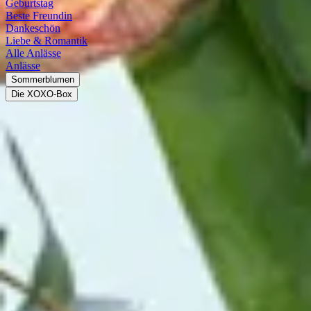
Geburtstag
Beste Freundin
Dankeschön
Liebe & Romantik
Alle Anlässe
Anlässe
Sommerblumen
Die XOXO-Box
Amaryllispflanze
Die Amaryllispflanze, oft einfach Amaryllis genannt, stammt aus
Südamerika und beeindruckt mit großen, trompetenförmigen Blüten
in Rot, Weiß oder Rosa. Ihre Blütezeit fällt in den Winter, weshalb
sie besonders zur Weihnachtszeit als Zimmerpflanze beliebt ist. Die
eleganten Blütenstiele und langen Blätter machen sie auch als
Schnittblume zu einem geschätzten Highlight.
Steckbrief
Herkunft
Südamerika