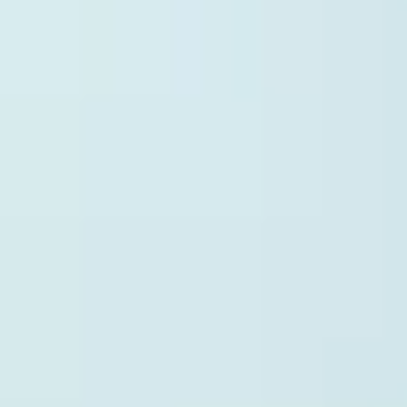
Stärke verbunden.
Nur noch ein Schritt
Die Artikel in deinem Warenkorb warten auf deine Bestellung.
Zum Warenkorb
WIR BRINGEN DICH ZUM
AUFBLÜHEN
Jetzt zum Newsletter anmelden und 15 % Willkommensrabatt
sichern.
Zum Newsletter anmelden
Unternehmen
BLUME2000
Nachhaltigkeit
Karriere & Jobs
Barrierefreiheit
Nach Deutschland versenden
In die Schweiz versenden
Wissenswertes
Blühkalender
Farbwelten