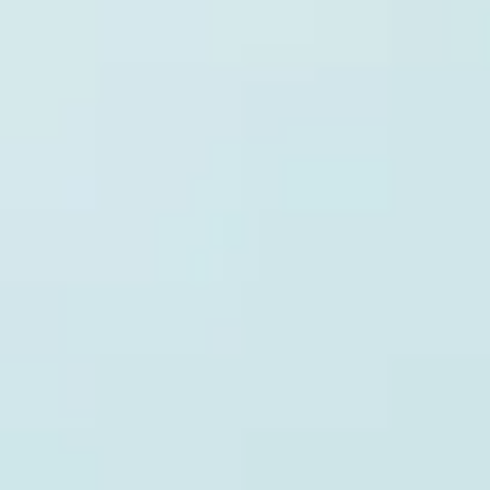
Blumenlexikon
Pflanzenlexikon
Blumenhoroskop
Service
Bestellung
Versand & Lieferung
Garantie
Reklamation
Vertrag widerrufen
Fragen & Antworten
Kontakt
+43 (0)800 / 312 100
Mo-Sa.: 8-20 Uhr
service@blume2000.at
Unternehmen
BLUME2000
Nachhaltigkeit
Karriere & Jobs
Barrierefreiheit
Nach Deutschland versenden
In die Schweiz versenden
Wissenswertes
Blühkalender
Farbwelten