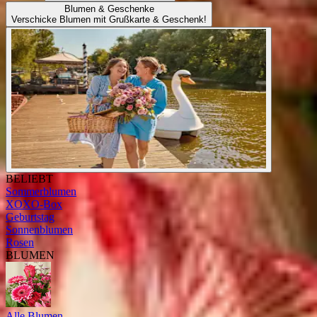
Blumen & Geschenke
Verschicke Blumen mit Grußkarte & Geschenk!
BELIEBT
Sommerblumen
XOXO-Box
Geburtstag
Sonnenblumen
Rosen
BLUMEN
Alle Blumen