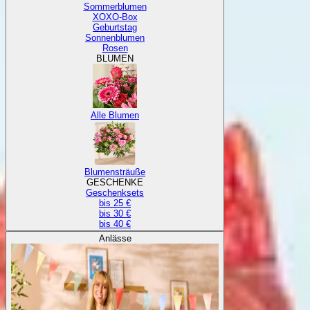
Sommerblumen
XOXO-Box
Geburtstag
Sonnenblumen
Rosen
BLUMEN
Alle Blumen
Blumensträuße
GESCHENKE
Geschenksets
bis 25 €
bis 30 €
bis 40 €
Anlässe