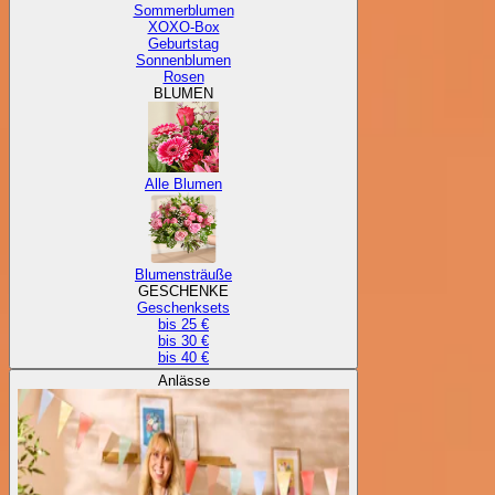
Sommerblumen
XOXO-Box
Geburtstag
Sonnenblumen
Rosen
BLUMEN
Alle Blumen
Blumensträuße
GESCHENKE
Geschenksets
bis 25 €
bis 30 €
bis 40 €
Anlässe