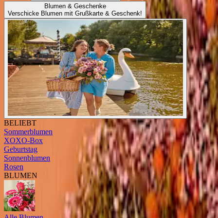
Blumen & Geschenke
Verschicke Blumen mit Grußkarte & Geschenk!
BELIEBT
Sommerblumen
XOXO-Box
Geburtstag
Sonnenblumen
Rosen
BLUMEN
Alle Blumen