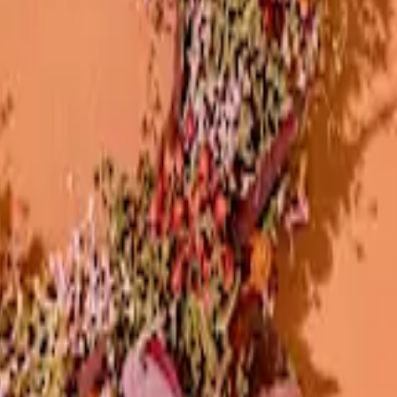
?
eugnen, dass er selbst bei bester Pflege nur etwa sieben bis zehn Tage
rund ist Pflanzen online kaufen eine tolle Möglichkeit etwas Langlebi
ken sollen.
 gewissen Pflege bedürfen. Während ein Blumenstrauß mit der Zeit verw
nahme bilden die exotischen
Water Plants
, die ganz ohne Erde auskomm
ig Zeit zu investieren. Ist er viel auf Reisen, ist ein Blumenstrauß even
en
len Beigaben passen unsere Pflanzen-Geschenke zu verschiedensten Anl
eignen sie sich hervorragend. Besonders praktisch: Alle unsere Pflanz
Pflanze auch dekorativ und ästhetisch aussieht. Den Transport überneh