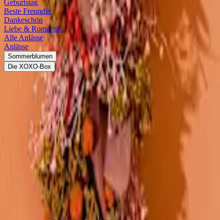
Geburtstag
Beste Freundin
Dankeschön
Liebe & Romantik
Alle Anlässe
Anlässe
Sommerblumen
Die XOXO-Box
Pflanzen im Topf
Verschenke langlebige Freude mit unseren Pflanzen im passenden Ü
Blumen zum
Geburtstag
verschenken
Geschenksets
Kränze
Pflanzen im Topf: Dauerhaft schöne Präse
Du möchtest
Blumen verschicken
, bist aber auf der Suche nach ein
Pflanzen, die mit lebendigem Grün oder anderen kraftvollen Farben z
Anlässe geeignet sind und immer für ein Lächeln beim Empfänger so