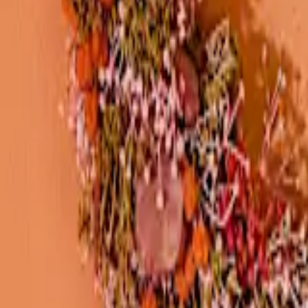
Wann solltest du eine Pflanze verschenken
So schön ein bunter Blumenstrauß auch sein mag, es lässt sich nicht l
Wochen, Monate, ja sogar Jahre begleiten. Schon allein aus diesem G
unerschütterliche Liebe oder einfach nur gute Wünsche, die lange wir
Andererseits gilt es natürlich zu bedenken, dass Pflanzen auch einer
gegossen werden. Irgendwann steht auch das Umtopfen an. Eine Aus
also sicher, dass der Empfänger zumindest im Ansatz bereit ist, ein wen
Passende Anlässe zum Pflanzen verschenk
Durch die neutrale Bedeutung vieler Pflanzen und die ebenso neutra
dienen und sogar
gute Besserung
wünschen. Auch als saisonaler Gruß 
um eine Vase zu kümmern und kannst außerdem sichergehen, dass die 
Wunschtermin und direkt bis an die Wohnungstür des Empfängers.
Nur noch ein Schritt
Die Artikel in deinem Warenkorb warten auf deine Bestellung.
Zum Warenkorb