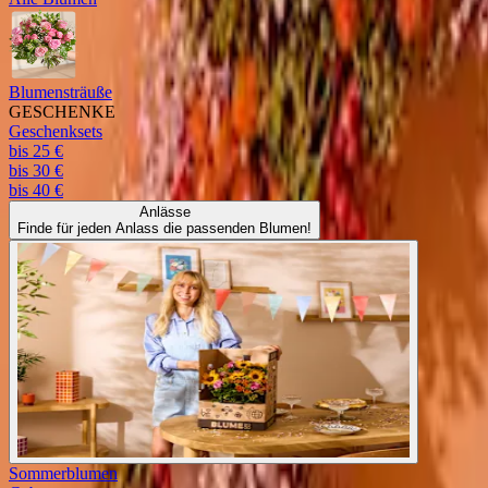
Blumensträuße
GESCHENKE
Geschenksets
bis 25 €
bis 30 €
bis 40 €
Anlässe
Finde für jeden Anlass die passenden Blumen!
Sommerblumen