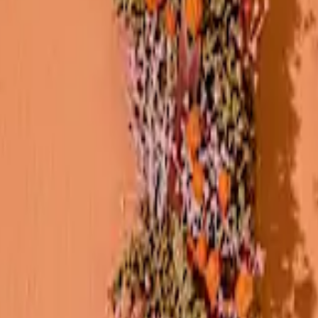
bertopf. Zu deinem
Wunschtermin
und optional mit
Grußkarte
oder
Z
nte
em Geschenk, an dem der Empfänger noch lange Freude hat? Dann wirf 
um Blickfang werden. Zusätzlich kannst du deiner Pflanzen Bestellung 
rgen.