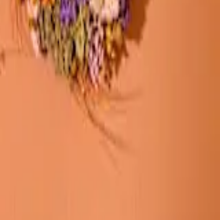
 frisch bleibt. Pflanzen hingegen können den Beschenkten über
ges und Dauerhaftes auszudrücken: Lange Freundschaft,
elkt und dann einfach entsorgt wird, muss eine Pflanze zumindest
en. Doch auch sie benötigen eine gewisse Aufmerksamkeit. Stell
tuell besser geeignet.
ässen. Sie können als
Geburtstagsgeschenk
oder als
Dankeschön
en werden im passenden Gefäß geliefert. Du brauchst dich also nicht
men wir bei der Pflanzen Bestellung für dich – zu deinem