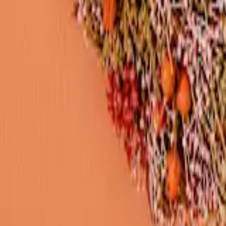
WIR BRINGEN DICH ZUM
AUFBLÜHEN
Jetzt zum Newsletter anmelden und 15 % Willkommensrabatt sichern.
Zum Newsletter anmelden
Unternehmen
BLUME2000
Nachhaltigkeit
Karriere & Jobs
Barrierefreiheit
Nach Deutschland versenden
In die Schweiz versenden
Wissenswertes
Blühkalender
Farbwelten
Blumenlexikon
Pflanzenlexikon
Blumenhoroskop
Service
Bestellung
Versand & Lieferung
Garantie
Reklamation