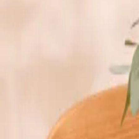
Selbstverständlich kannst du auch als Geschenk einen Türkranz kaufen.
eingearbeitete Beeren, Zapfen oder Schleifenbänder machen den Tür
Zimmertür oder eignen sich auch als Wandschmuck. Du kannst in uns
möchtest.
Vergessene und kuriose Traditionen
Kränze haben eine lange Geschichte und in vielen Traditionen eine 
wurden. Noch heute gibt es den Brauch, einem zukünftigen Brautpaa
Freunde und Angehörigen des Brautpaares die Materialien für den Kr
ein, um die Kranzbinder zu entschädigen. Heutzutage ersparst du dir 
Durch die Jahrtausende haben Kränze als Opfergabe oder – wie der L
Ende symbolisiert, je nach Kultur, das ewige Leben oder auch den Ja
Fall gilt: Türkränze sind ein wundervolles Geschenk, das zu vielen 
Nur noch ein Schritt
Die Artikel in deinem Warenkorb warten auf deine Bestellung.
Zum Warenkorb