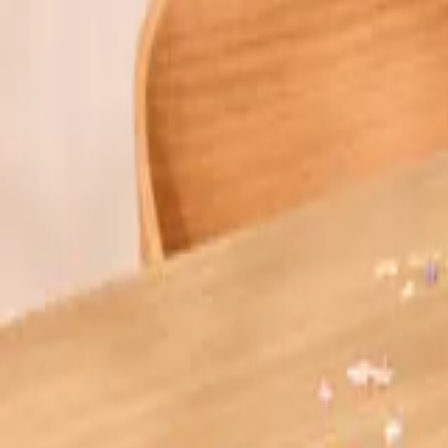
WIR BRINGEN DICH ZUM
AUFBLÜHEN
Jetzt zum Newsletter anmelden und 15 % Willkommensrabatt sichern.
Zum Newsletter anmelden
Unternehmen
BLUME2000
Nachhaltigkeit
Karriere & Jobs
Barrierefreiheit
Nach Deutschland versenden
In die Schweiz versenden
Wissenswertes
Blühkalender
Farbwelten
Blumenlexikon
Pflanzenlexikon
Blumenhoroskop
Service
Bestellung
Versand & Lieferung
Garantie
Reklamation
Vertrag widerrufen