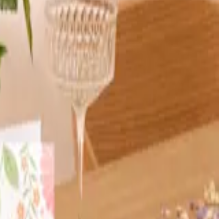
ob zu
Ostern
, im
Herbst
oder zum
Advent
. Kleine Details wie
gsbereich. Unsere Türkränze passen aber ebenso gut an jede andere
 Wunsch direkt an den lieben Menschen, den du beschenken
it Kränzen begrüßt, die ihnen als Zeichen des Willkommens umgelegt
gemeinsamen Zuhauses zu hängen. Dabei sammeln die weiblichen
e Teil: Das Brautpaar lädt anschließend zu einem kleinen Umtrunk
kranz kaufen.
 Kranzes ist symbolträchtig: Der geschlossene Kreis ohne Anfang und
ebt, da sie an den bald wiederkehrenden Frühling erinnern. In jedem
iefern ihn unkompliziert zu deinem Wunschtermin aus.