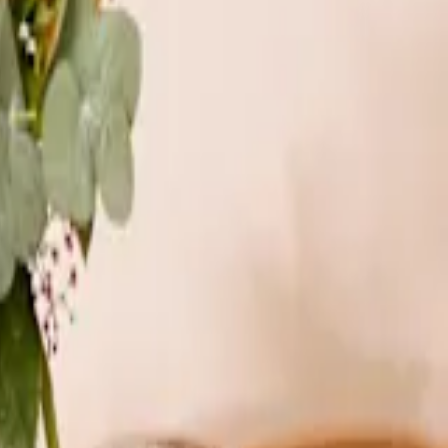
 dich sofort auf die vertraute Atmosphäre der eigenen vier Wände
00 deinen Türkranz kaufst, erhältst du ein Produkt, das sorgfältig