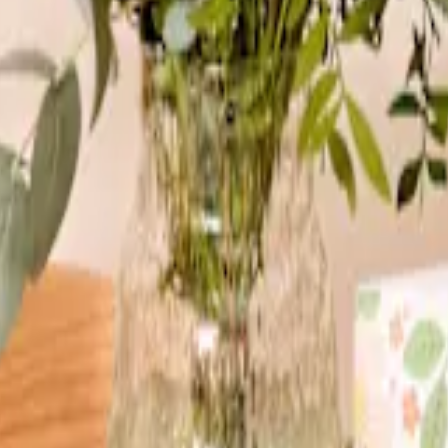
 So hast du für jede Jahreszeit das passende Mitbringsel parat, egal, 
kranz zu einem echten Hingucker und verschönern den gesamten Eingan
erem Online-Shop einen Türkranz kaufen und wir verschicken ihn auf
Rolle gespielt. Im Alten Ägypten wurden zum Beispiel ersehnte Gäste m
r ein paar Nächte vor ihrem
Hochzeitstag
einen Kranz an die Tür des 
anz, die Männer kümmern sich dann um die Befestigung. Der wichtigst
jedoch leicht die Mühe, denn du kannst ganz einfach einen fertigen Tür
orbeerkranz – als Zeichen des Sieges gedient. Auch die Kreisform des
hreskreis. Deswegen sind gerade im Winter immergrüne Kränze sehr beli
Gelegenheiten passt. Du kannst heute deinen Türkranz kaufen und wir l