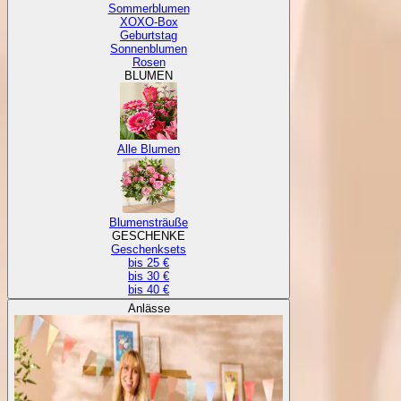
Sommerblumen
XOXO-Box
Geburtstag
Sonnenblumen
Rosen
BLUMEN
Alle Blumen
Blumensträuße
GESCHENKE
Geschenksets
bis 25 €
bis 30 €
bis 40 €
Anlässe