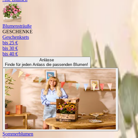
Blumensträuße
GESCHENKE
Geschenksets
bis 25 €
bis 30 €
bis 40 €
Anlässe
Finde für jeden Anlass die passenden Blumen!
Sommerblumen