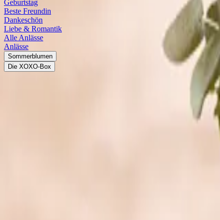
Geburtstag
Beste Freundin
Dankeschön
Liebe & Romantik
Alle Anlässe
Anlässe
Sommerblumen
Die XOXO-Box
Kränze
Trockenblumen
Do It
Yourself
Geburtstag
Türkranz kaufen: Für ein schönes Zuhaus
Ob du aus der goldenen Sommersonne oder aus weiß verschneiten Stra
ein. Lass dich von leuchtenden Farben, saisonalen Details und wun
verarbeitet ist und dir über viele Wochen Freude bringt.
Türkränze als wunderschöne Geschenke u