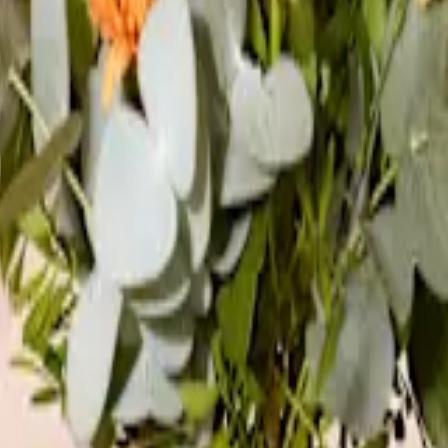
e
ßen nach Hause kommst – ein ansprechend dekorierter Türkranz stimmt
derschönem Blumen- und Beerenschmuck begrüßen. Wenn du bei BLUME20
nd Mitbringsel