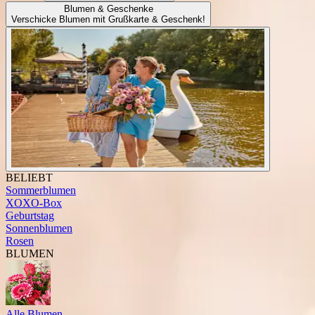
Blumen & Geschenke
Verschicke Blumen mit Grußkarte & Geschenk!
BELIEBT
Sommerblumen
XOXO-Box
Geburtstag
Sonnenblumen
Rosen
BLUMEN
Alle Blumen