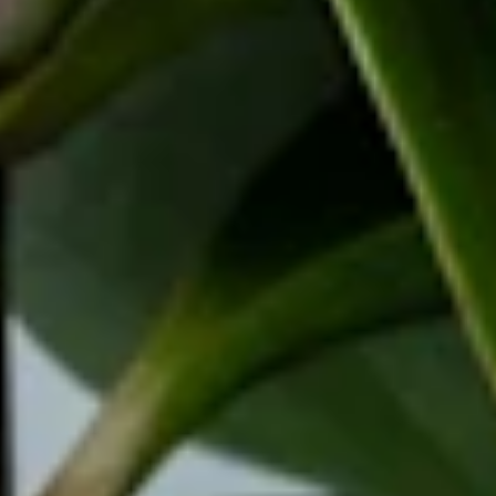
Die Artikel in deinem Warenkorb warten auf deine Bestellung.
Zum Warenkorb
WIR BRINGEN DICH ZUM
AUFBLÜHEN
Jetzt zum Newsletter anmelden und 15 % Willkommensrabatt
sichern.
Zum Newsletter anmelden
Unternehmen
BLUME2000
Nachhaltigkeit
Karriere & Jobs
Barrierefreiheit
Nach Deutschland versenden
In die Schweiz versenden
Wissenswertes
Blühkalender
Farbwelten
Blumenlexikon
Pflanzenlexikon
Blumenhoroskop