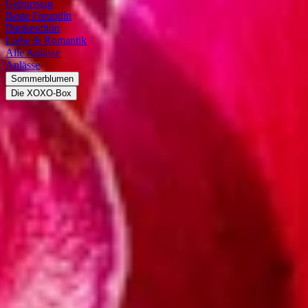
Geburtstag
Beste Freundin
Dankeschön
Liebe & Romantik
Alle Anlässe
Anlässe
Sommerblumen
Die XOXO-Box
Lilien
Lilien kaufen für verschiedene Anlässe
Die Lilie ist eine wahrhaft faszinierende Blume: Sie tritt ebenso
elegant wie vielfältig auf – zeigt sich in verschiedensten
Farbschattierungen von reinem Weiß bis hin zu leuchtendem Rot,
mit einfachen, aber auch gesprenkelten oder gestreiften Blüten
unterschiedlicher Größen. Wenn du Lilien kaufen möchtest, dann
hast du die Wahl zwischen etwa 125 Arten. Jedoch haben sich eine
ganze Reihe besonders beliebter Sorten herauskristallisiert, die im
Garten oder in der Vase ihre ganze Schönheit entfalten. Wir zeigen
dir, was du beachten solltest, wenn du Lilien kaufen willst.