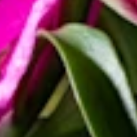
Die Anmut und Schönheit der Lilie verzaubert die Menschen immer
wieder aufs neue, weshalb sie sich großer Beliebtheit erfreut.
Fakten
Du wusstest bestimmt noch nicht, dass es Lilienarten gibt die man
essen kann! In Asien werden die fleischigen Zwiebeln entweder
frisch oder getrocknet genossen und sollen an den Geschmack der
Pastinake erinnern.
Wissenswertes und Kurioses über die
Lilie
Wenn wir heute Lilien kaufen, dann in erster Linie, um sie zu
verschenken oder als Dekoration zu nutzen. In Asien dienen die
Lilienzwiebeln aber ebenfalls als Lebensmittel. Und auch die
Funktion einer Heilpflanze wird der Lilie zugewiesen. Wusstest du,
wie alt die Lilie tatsächlich ist? Ihr Ursprung ist auf über 12
Millionen Jahre zurückdatiert worden!
Nur noch ein Schritt