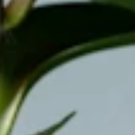
Service
Bestellung
Versand & Lieferung
Garantie
Reklamation
Vertrag widerrufen
Fragen & Antworten
Kontakt
+43 (0)800 / 312 100
Mo-Sa.: 8-20 Uhr
service@blume2000.at
Unternehmen
BLUME2000
Nachhaltigkeit
Karriere & Jobs
Barrierefreiheit
Nach Deutschland versenden
In die Schweiz versenden
Wissenswertes
Blühkalender
Farbwelten
Blumenlexikon
Pflanzenlexikon
Blumenhoroskop
Service