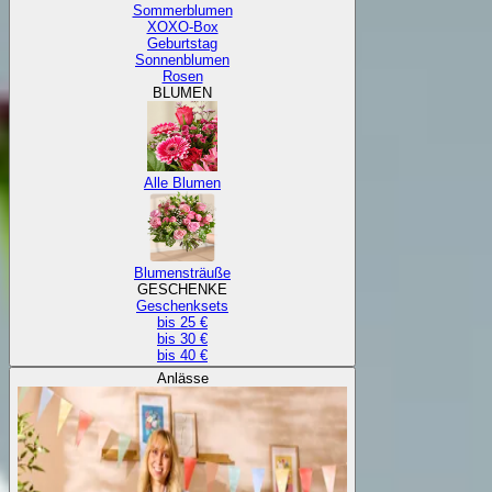
Sommerblumen
XOXO-Box
Geburtstag
Sonnenblumen
Rosen
BLUMEN
Alle Blumen
Blumensträuße
GESCHENKE
Geschenksets
bis 25 €
bis 30 €
bis 40 €
Anlässe