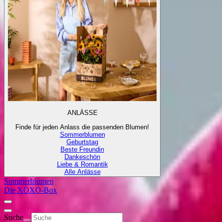
ANLÄSSE
Finde für jeden Anlass die passenden Blumen!
Sommerblumen
Geburtstag
Beste Freundin
Dankeschön
Liebe & Romantik
Alle Anlässe
Sommerblumen
Die XOXO-Box
Suche