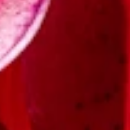
Trotz ihrer auffallenden Anmut ist die Lilie eine recht pflegeleichte
Blume. Im Garten benötigt sie einen sonnigen Standort und kann im
Herbst oder im Frühjahr gepflanzt werden. Auch im Kübel wächst
die Lilie gut und natürlich ist sie eine beliebte Schnittblume. Sie
zählt zu den ältesten Zierpflanzen überhaupt und war bereits im
Alten Ägypten bekannt. Auch in der Religion hat sie eine
bedeutende Rolle gespielt. Doch was für eine Bedeutung hat die
Lilie heute?
Steckbrief
Herkunft
Himalaya
Familie
Liliengewächse
Blütezeit
Juni
,
Juli
Standort