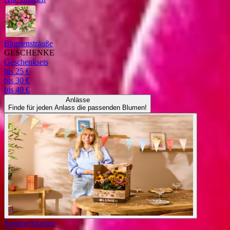
Blumensträuße
GESCHENKE
Geschenksets
bis 25 €
bis 30 €
bis 40 €
Anlässe
Finde für jeden Anlass die passenden Blumen!
Sommerblumen