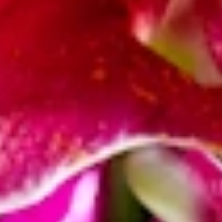
Stempel, der in der Lilienblüte deutlich sichtbar ist. Trotz dieser
„Verunstaltung“ gilt die Lilie noch heute als Symbol für
Weiblichkeit. Auch die Christen kennen die Symbolkraft der Lilie.
Hier wird sie allerdings mit Reinheit und mit der Jungfrau Maria in
Verbindung gebracht.
Noch heute steht die Lilie in der Blumensprache für Reinheit, aber
auch für Hoffnung und Vergänglichkeit. Aus diesem Grund dienen
insbesondere weiße Lilien häufig als
Trauerblumen
. Auch
Hochachtung und Respekt drückst du aus, wenn du Lilien kaufst,
um sie zu verschenken. In der Liebe kann ein Lilienstrauß reine,
ehrliche Zuneigung bedeuten – daher sind Lilien auch im
Brautstrauß oder zum
Hochzeitstag
beliebt. Vorsicht ist geboten,
wenn wir gelbe Lilien kaufen: Wie viele gelbe Blumen drücken
auch diese den Vorwurf der Eitelkeit aus.
Blütezeit
Wir können uns über die edle Lilie von Juni is Juli erfreuen. Egal ob
weiß oder rosa die Lilie erstrahlt in den verschiedensten Farben.
Beliebtheit