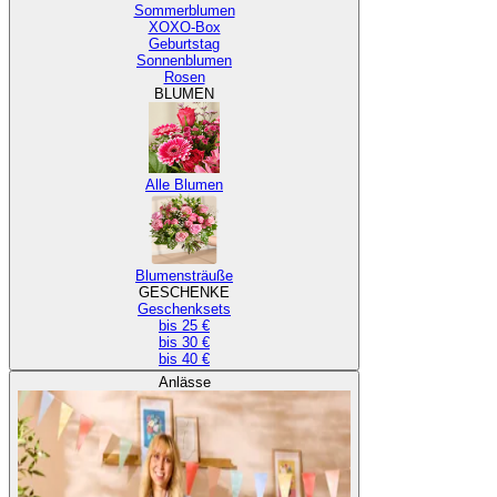
Sommerblumen
XOXO-Box
Geburtstag
Sonnenblumen
Rosen
BLUMEN
Alle Blumen
Blumensträuße
GESCHENKE
Geschenksets
bis 25 €
bis 30 €
bis 40 €
Anlässe