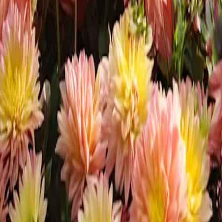
hrysanthemen, Astern, Herbst-Anemonen und Heidekraut. Diese
en.
ige der besten Sorten für den Garten: