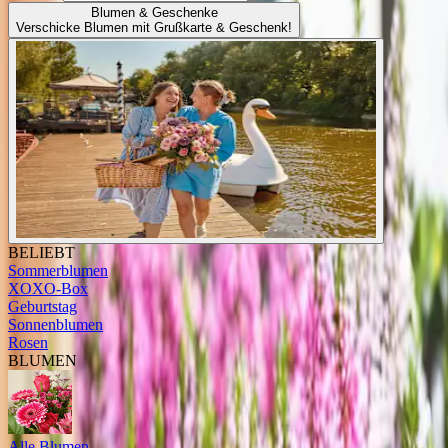
Blumen & Geschenke
Verschicke Blumen mit Grußkarte & Geschenk!
BELIEBT
Sommerblumen
XOXO-Box
Geburtstag
Sonnenblumen
Rosen
BLUMEN
Alle Blumen