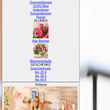
Sommerblumen
XOXO-Box
Geburtstag
Sonnenblumen
Rosen
BLUMEN
Alle Blumen
Blumensträuße
GESCHENKE
Geschenksets
bis 25 €
bis 30 €
bis 40 €
Anlässe