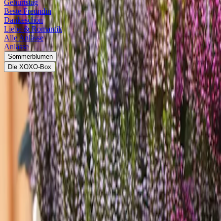
Geburtstag
Beste Freundin
Dankeschön
Liebe & Romantik
Alle Anlässe
Anlässe
Sommerblumen
Die XOXO-Box
<
Wissenswertes
Herbstblumen für Balkon & Garten
Welche Herbstblumen bringen deinen Balkon und Garten zum Leuchten?
Der Herbst ist eine wunderbare Jahreszeit, um deinen Garten oder Ba
Farbe verzichten muss. Herbstblumen bieten eine Vielfalt an Farben u
Zudem ist der Herbst die ideale Zeit, um neue Pflanzen zu setzen – 
stressigen Bedingungen wie Sommerhitze und Trockenheit. Dadurch kö
Winterharte Sorten sorgen somit dafür, dass dein Garten auch in der ka
diese Pflanzen optimal pflegen kannst, damit du lange Freude an ihrer