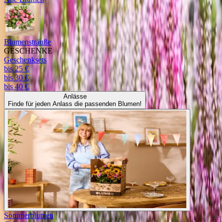
Blumensträuße
GESCHENKE
Geschenksets
bis 25 €
bis 30 €
bis 40 €
Anlässe
Finde für jeden Anlass die passenden Blumen!
Sommerblumen