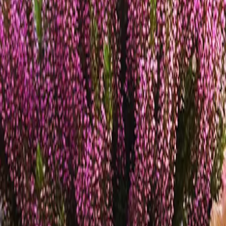
 Finde die besten Pflanzen für die goldene Jahreszeit!
lkon mit den schönsten Herbstblumen zu verschönern. Auch wenn der So
nd Formen, die dein Zuhause bis in den Winter hinein erstrahlen lassen
nicht nur Zierpflanzen wie Heide und Chrysanthemen. Die milden Temper
nnen sie sich bis zum Winter gut verwurzeln, was sie besonders robus
lten Jahreszeit nicht trist wirkt. Wir stellen wir dir eine Auswahl der
 Farbenpracht hast.