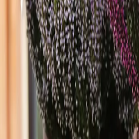
Was gibt es für Herbstblumen?
Herbstblumen bringen eine besondere Farbpalette in deinen Garten 
Blumen zeichnen sich durch ihre leuchtenden Farben und ihre Robusth
Die schönsten Herbstblumen für den Gart
Herbstblumen für den Garten sorgen für eine lebendige Farbenpracht, 