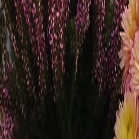
oder auf deinen Balkon. Typische Herbstblumen sind unter anderem C
eit aus, die sie zu perfekten Kandidaten für die kälteren Monate mach
en
wenn die meisten anderen Pflanzen bereits verblüht sind. Hier sind ein