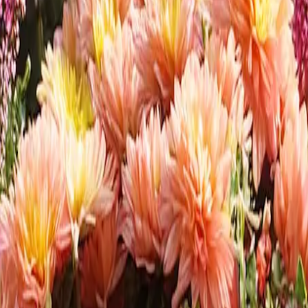
mmer vorbei ist, bedeutet das nicht, dass dein grünes Paradies auf
.
aturen und die erhöhte Bodenfeuchtigkeit entlasten die Pflanzen von
t macht und besser gegen Frost schützt.
 schönsten Herbstblumen vor und geben dir wertvolle Tipps, wie du