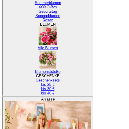
Sommerblumen
XOXO-Box
Geburtstag
Sonnenblumen
Rosen
BLUMEN
Alle Blumen
Blumensträuße
GESCHENKE
Geschenksets
bis 25 €
bis 30 €
bis 40 €
Anlässe