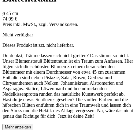
ø
45
cm
74,99 €
Preis inkl. MwSt., zzgl. Versandkosten.
Nicht verfügbar
Dieses Produkt ist zzt. nicht lieferbar.
Du denkst, Träume lassen sich nicht greifen? Das stimmt so nicht.
Unser Blumenstrauß Blütentraum ist ein Traum zum Anfassen. Hier
fügen sich die schönsten Blumen zu einem berauschenden
Blütenmeer mit einem Durchmesser von etwa 45 cm zusammen.
Enthalten sind neben Pistazie, Salal, Rosen, Gerbera und
Chrysanthemen auch Nelken, Johanniskraut, Alstromerien und
Asparagus. Statice, Löwenmaul und beeindruckenden
Nadelkissenprotea runden das natürliche Kunstwerk perfekt ab.
Hast du je etwas Schöneres gesehen? Die sanften Farben und die
hübschen Blüten entführen dich in eine Traumwelt und lassen dich
den Stress und die Hektik des Alltags vergessen. Na, wäre das nicht
genau das Richtige für dich. Jetzt ist deine Zeit!
Mehr anzeigen