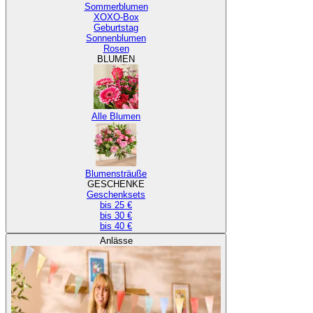
Sommerblumen
XOXO-Box
Geburtstag
Sonnenblumen
Rosen
BLUMEN
Alle Blumen
Blumensträuße
GESCHENKE
Geschenksets
bis 25 €
bis 30 €
bis 40 €
Anlässe