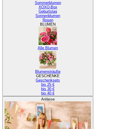
Sommerblumen
XOXO-Box
Geburtstag
Sonnenblumen
Rosen
BLUMEN
Alle Blumen
Blumensträuße
GESCHENKE
Geschenksets
bis 25 €
bis 30 €
bis 40 €
Anlässe