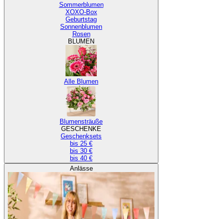
Sommerblumen
XOXO-Box
Geburtstag
Sonnenblumen
Rosen
BLUMEN
Alle Blumen
Blumensträuße
GESCHENKE
Geschenksets
bis 25 €
bis 30 €
bis 40 €
Anlässe