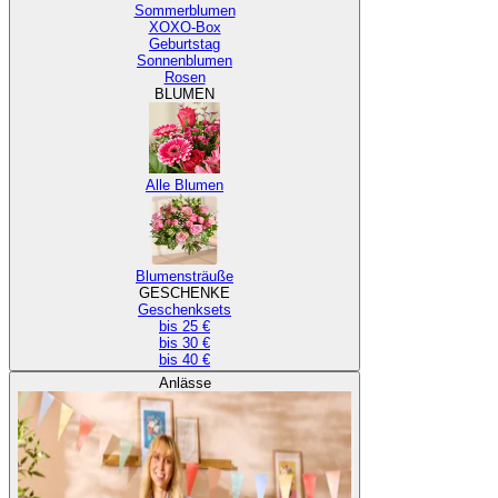
Sommerblumen
XOXO-Box
Geburtstag
Sonnenblumen
Rosen
BLUMEN
Alle Blumen
Blumensträuße
GESCHENKE
Geschenksets
bis 25 €
bis 30 €
bis 40 €
Anlässe