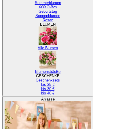
Sommerblumen
XOXO-Box
Geburtstag
Sonnenblumen
Rosen
BLUMEN
Alle Blumen
Blumensträuße
GESCHENKE
Geschenksets
bis 25 €
bis 30 €
bis 40 €
Anlässe