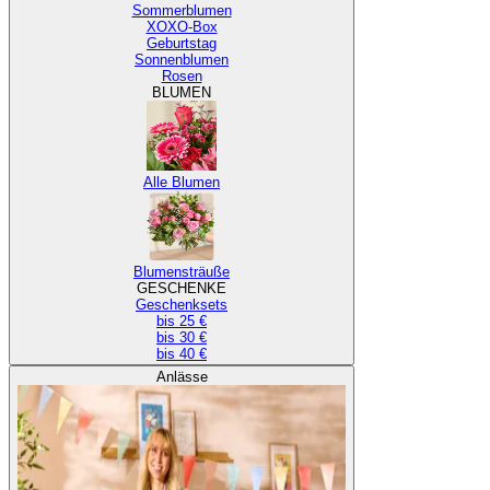
Sommerblumen
XOXO-Box
Geburtstag
Sonnenblumen
Rosen
BLUMEN
Alle Blumen
Blumensträuße
GESCHENKE
Geschenksets
bis 25 €
bis 30 €
bis 40 €
Anlässe