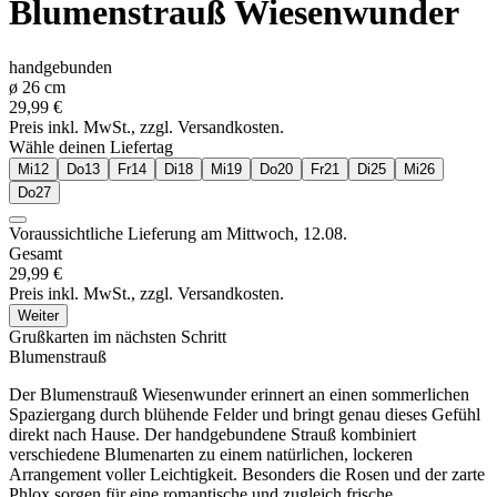
Blumenstrauß
Wiesenwunder
handgebunden
ø
26
cm
29,99 €
Preis inkl. MwSt., zzgl. Versandkosten.
Wähle deinen Liefertag
Mi
12
Do
13
Fr
14
Di
18
Mi
19
Do
20
Fr
21
Di
25
Mi
26
Do
27
Voraussichtliche Lieferung am
Mittwoch, 12.08.
Gesamt
29,99 €
Preis inkl. MwSt., zzgl. Versandkosten.
Weiter
Grußkarten im nächsten Schritt
Blumenstrauß
Der Blumenstrauß Wiesenwunder erinnert an einen sommerlichen
Spaziergang durch blühende Felder und bringt genau dieses Gefühl
direkt nach Hause. Der handgebundene Strauß kombiniert
verschiedene Blumenarten zu einem natürlichen, lockeren
Arrangement voller Leichtigkeit. Besonders die Rosen und der zarte
Phlox sorgen für eine romantische und zugleich frische