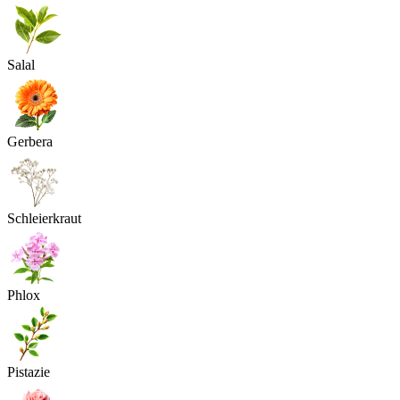
Salal
Gerbera
Schleierkraut
Phlox
Pistazie