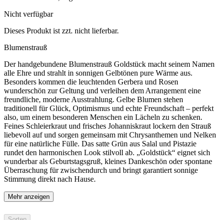
Nicht verfügbar
Dieses Produkt ist zzt. nicht lieferbar.
Blumenstrauß
Der handgebundene Blumenstrauß Goldstück macht seinem Namen
alle Ehre und strahlt in sonnigen Gelbtönen pure Wärme aus.
Besonders kommen die leuchtenden Gerbera und Rosen
wunderschön zur Geltung und verleihen dem Arrangement eine
freundliche, moderne Ausstrahlung. Gelbe Blumen stehen
traditionell für Glück, Optimismus und echte Freundschaft – perfekt
also, um einem besonderen Menschen ein Lächeln zu schenken.
Feines Schleierkraut und frisches Johanniskraut lockern den Strauß
liebevoll auf und sorgen gemeinsam mit Chrysanthemen und Nelken
für eine natürliche Fülle. Das satte Grün aus Salal und Pistazie
rundet den harmonischen Look stilvoll ab. „Goldstück“ eignet sich
wunderbar als Geburtstagsgruß, kleines Dankeschön oder spontane
Überraschung für zwischendurch und bringt garantiert sonnige
Stimmung direkt nach Hause.
Mehr anzeigen
Sorten