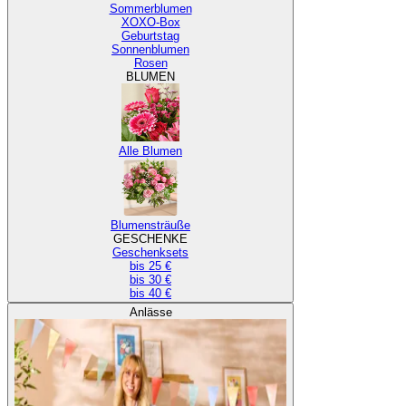
Sommerblumen
XOXO-Box
Geburtstag
Sonnenblumen
Rosen
BLUMEN
Alle Blumen
Blumensträuße
GESCHENKE
Geschenksets
bis 25 €
bis 30 €
bis 40 €
Anlässe