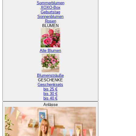
Sommerblumen
XOXO-Box
Geburtstag
Sonnenblumen
Rosen
BLUMEN
Alle Blumen
Blumensträuße
GESCHENKE
Geschenksets
bis 25 €
bis 30 €
bis 40 €
Anlässe