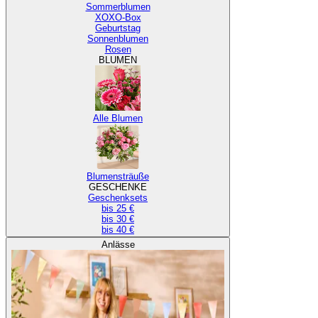
Sommerblumen
XOXO-Box
Geburtstag
Sonnenblumen
Rosen
BLUMEN
Alle Blumen
Blumensträuße
GESCHENKE
Geschenksets
bis 25 €
bis 30 €
bis 40 €
Anlässe