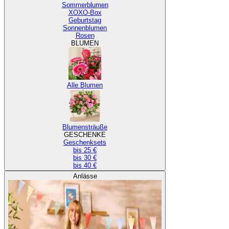
Sommerblumen
XOXO-Box
Geburtstag
Sonnenblumen
Rosen
BLUMEN
Alle Blumen
Blumensträuße
GESCHENKE
Geschenksets
bis 25 €
bis 30 €
bis 40 €
Anlässe