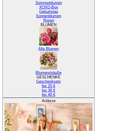
Sommerblumen
XOXO-Box
Geburtstag
Sonnenblumen
Rosen
BLUMEN
Alle Blumen
Blumensträuße
GESCHENKE
Geschenksets
bis 25 €
bis 30 €
bis 40 €
Anlässe