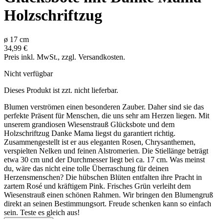
Holzschriftzug
ø
17
cm
34,99 €
Preis inkl. MwSt., zzgl. Versandkosten.
Nicht verfügbar
Dieses Produkt ist zzt. nicht lieferbar.
Blumen verströmen einen besonderen Zauber. Daher sind sie das
perfekte Präsent für Menschen, die uns sehr am Herzen liegen. Mit
unserem grandiosen Wiesenstrauß Glücksbote und dem
Holzschriftzug Danke Mama liegst du garantiert richtig.
Zusammengestellt ist er aus eleganten Rosen, Chrysanthemen,
verspielten Nelken und feinen Alstromerien. Die Stiellänge beträgt
etwa 30 cm und der Durchmesser liegt bei ca. 17 cm. Was meinst
du, wäre das nicht eine tolle Überraschung für deinen
Herzensmenschen? Die hübschen Blüten entfalten ihre Pracht in
zartem Rosé und kräftigem Pink. Frisches Grün verleiht dem
Wiesenstrauß einen schönen Rahmen. Wir bringen den Blumengruß
direkt an seinen Bestimmungsort. Freude schenken kann so einfach
sein. Teste es gleich aus!