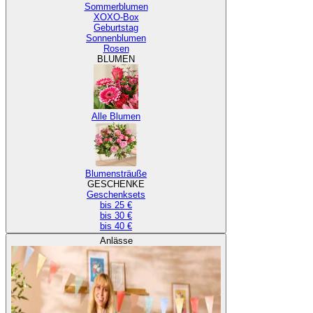
Sommerblumen
XOXO-Box
Geburtstag
Sonnenblumen
Rosen
BLUMEN
Alle Blumen
Blumensträuße
GESCHENKE
Geschenksets
bis 25 €
bis 30 €
bis 40 €
Anlässe