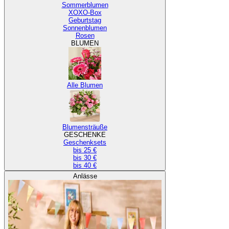
Sommerblumen
XOXO-Box
Geburtstag
Sonnenblumen
Rosen
BLUMEN
Alle Blumen
Blumensträuße
GESCHENKE
Geschenksets
bis 25 €
bis 30 €
bis 40 €
Anlässe