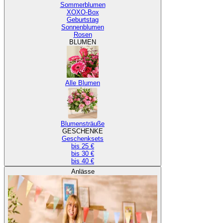
Sommerblumen
XOXO-Box
Geburtstag
Sonnenblumen
Rosen
BLUMEN
Alle Blumen
Blumensträuße
GESCHENKE
Geschenksets
bis 25 €
bis 30 €
bis 40 €
Anlässe