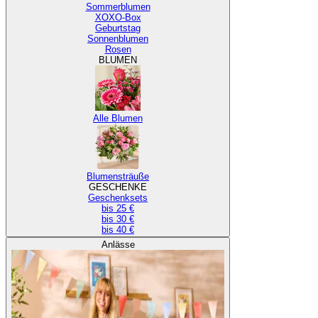
Sommerblumen
XOXO-Box
Geburtstag
Sonnenblumen
Rosen
BLUMEN
Alle Blumen
Blumensträuße
GESCHENKE
Geschenksets
bis 25 €
bis 30 €
bis 40 €
Anlässe