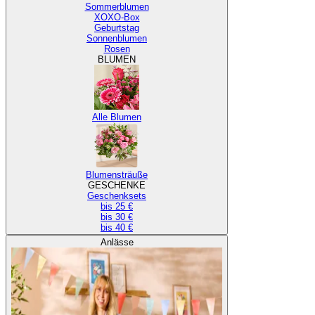
Sommerblumen
XOXO-Box
Geburtstag
Sonnenblumen
Rosen
BLUMEN
Alle Blumen
Blumensträuße
GESCHENKE
Geschenksets
bis 25 €
bis 30 €
bis 40 €
Anlässe