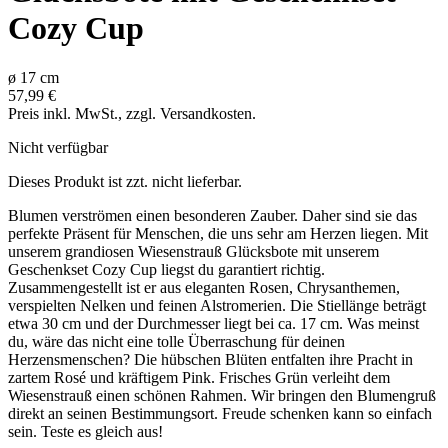
Cozy Cup
ø
17
cm
57,99 €
Preis inkl. MwSt., zzgl. Versandkosten.
Nicht verfügbar
Dieses Produkt ist zzt. nicht lieferbar.
Blumen verströmen einen besonderen Zauber. Daher sind sie das
perfekte Präsent für Menschen, die uns sehr am Herzen liegen. Mit
unserem grandiosen Wiesenstrauß Glücksbote mit unserem
Geschenkset Cozy Cup liegst du garantiert richtig.
Zusammengestellt ist er aus eleganten Rosen, Chrysanthemen,
verspielten Nelken und feinen Alstromerien. Die Stiellänge beträgt
etwa 30 cm und der Durchmesser liegt bei ca. 17 cm. Was meinst
du, wäre das nicht eine tolle Überraschung für deinen
Herzensmenschen? Die hübschen Blüten entfalten ihre Pracht in
zartem Rosé und kräftigem Pink. Frisches Grün verleiht dem
Wiesenstrauß einen schönen Rahmen. Wir bringen den Blumengruß
direkt an seinen Bestimmungsort. Freude schenken kann so einfach
sein. Teste es gleich aus!