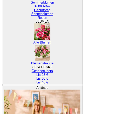
Sommerblumen
XOXO-Box
Geburtstag
Sonnenblumen
Rosen
BLUMEN
Alle Blumen
Blumensträuße
GESCHENKE
Geschenksets
bis 25 €
bis 30 €
bis 40 €
Anlässe