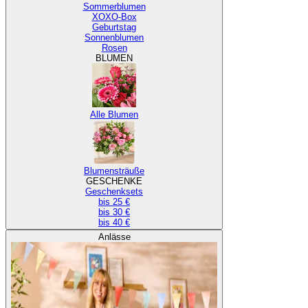
Sommerblumen
XOXO-Box
Geburtstag
Sonnenblumen
Rosen
BLUMEN
Alle Blumen
Blumensträuße
GESCHENKE
Geschenksets
bis 25 €
bis 30 €
bis 40 €
Anlässe