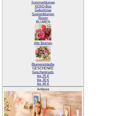
Sommerblumen
XOXO-Box
Geburtstag
Sonnenblumen
Rosen
BLUMEN
Alle Blumen
Blumensträuße
GESCHENKE
Geschenksets
bis 25 €
bis 30 €
bis 40 €
Anlässe