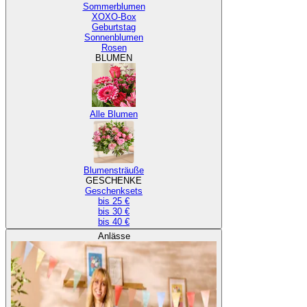
Sommerblumen
XOXO-Box
Geburtstag
Sonnenblumen
Rosen
BLUMEN
Alle Blumen
Blumensträuße
GESCHENKE
Geschenksets
bis 25 €
bis 30 €
bis 40 €
Anlässe