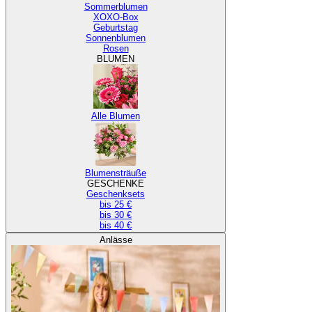
Sommerblumen
XOXO-Box
Geburtstag
Sonnenblumen
Rosen
BLUMEN
Alle Blumen
Blumensträuße
GESCHENKE
Geschenksets
bis 25 €
bis 30 €
bis 40 €
Anlässe