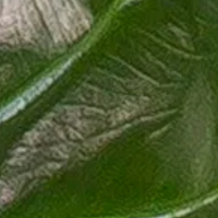
rn jedes Wohnzimmer aufwertet. Ursprünglich in den tropischen
en, herzförmigen Blättern, die oft von auffälligen Adern durchzogen
ubende Zimmerpflanze, die jedem Wohnraum eine exotische Note verleiht.
ber eine ideale Wahl. Geben Sie ihr genügend Aufmerksamkeit und