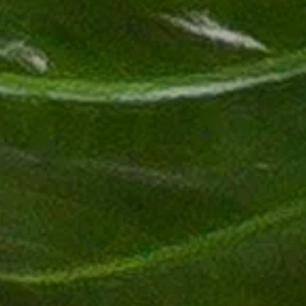
Australien, tropisches und subtropisches Asien
Familie
Aronstabgewächse (Aracea)
Standort
heller bis halbschattiger Standort
Symbolik
Reinheit und Glück
Farbe
Entdecke die verschiedenen Farbvariationen dieser Sorte und andere
grün
Der richtige Standort für deine Alocasia
Der beste Standort für eine Alocasia im Zimmer ist ein Platz mit helle
Sonnenlicht reagieren können. Ein Fensterplatz mit Ost- oder Westausr
gedeihen, jedoch sollten dunkle Ecken vermieden werden.