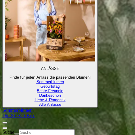
ANLÄSSE
Finde für jeden Anlass die passenden Blumen!
Sommerblumen
Geburtstag
Beste Freundin
Dankeschön
Liebe & Romantik
Alle Anlässe
Sommerblumen
Die XOXO-Box
Suche