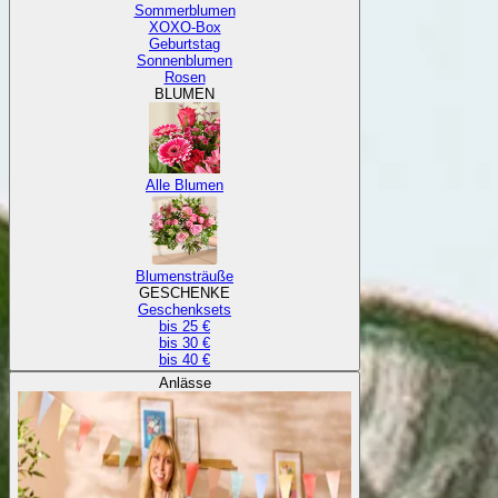
Sommerblumen
XOXO-Box
Geburtstag
Sonnenblumen
Rosen
BLUMEN
Alle Blumen
Blumensträuße
GESCHENKE
Geschenksets
bis 25 €
bis 30 €
bis 40 €
Anlässe