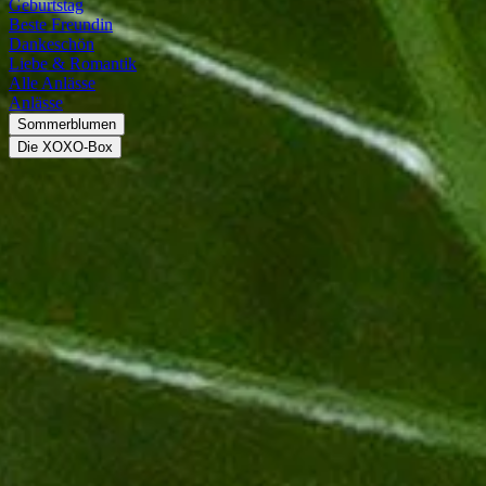
Geburtstag
Beste Freundin
Dankeschön
Liebe & Romantik
Alle Anlässe
Anlässe
Sommerblumen
Die XOXO-Box
Alocasia
Alocasia (Pfeilblatt)
Die Alocasia, auch bekannt als Pfeilblatt oder Elefantenohr-Pflanze,
Regionen Asiens beheimatet, erfreut sich diese exotische Schönheit z
sind, zieht die Alocasia sofort alle Blicke auf sich und verleiht jed
Mit ihrer anpassungsfähigen Natur und ihrer relativen Pflegeleichtig
Liebe, und sie wird Sie mit ihrem majestätischen Erscheinungsbild be
Steckbrief
Herkunft