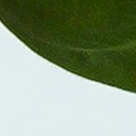
Die Alocasia richtig gießen
Die Alocasia sollte mäßig gegossen werden, um ein optimales Wachstu
führen kann. Bevor erneut gegossen wird, sollte der oberste Teil des 
damit die Pflanze die benötigte Menge aufnehmen kann, ohne dass d
Blütezeit
Alocasien sind Zimmerpflanzen, die in der Regel nicht blühen, sonder
Beliebtheit
Die Alocasia ist als Zimmerpflanze sehr beliebt, je nach Sorte hat sie
Fakten
Ein Vorteil der Alocasia ist ihre luftreinigende Wirkung, sie filtert 
Typische Krankheitsbilder der Alocasia