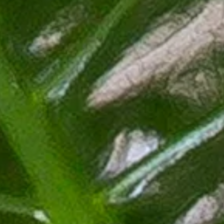
 ist eine beliebte Zimmerpflanze, die mit ihren beeindruckenden Blätte
unehmender Beliebtheit bei Pflanzenliebhabern weltweit. Mit ihren groß
em Raum ein tropisches Flair. Insgesamt ist die Alocasia eine atembera
keit ist sie sowohl für Anfänger als auch für erfahrene Pflanzenliebha
lohnen.