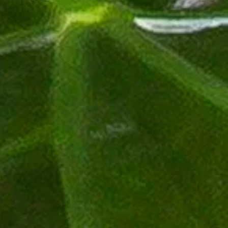
r Blumen in unseren
Farbwelten
:
m, indirektem Licht. Die Pflanze sollte jedoch vor direkter Sonneneinst
ichtung bietet oft die idealen Lichtverhältnisse. Wenn der Raum eher s