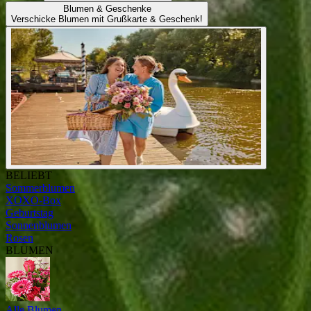
Blumen & Geschenke
Verschicke Blumen mit Grußkarte & Geschenk!
BELIEBT
Sommerblumen
XOXO-Box
Geburtstag
Sonnenblumen
Rosen
BLUMEN
Alle Blumen