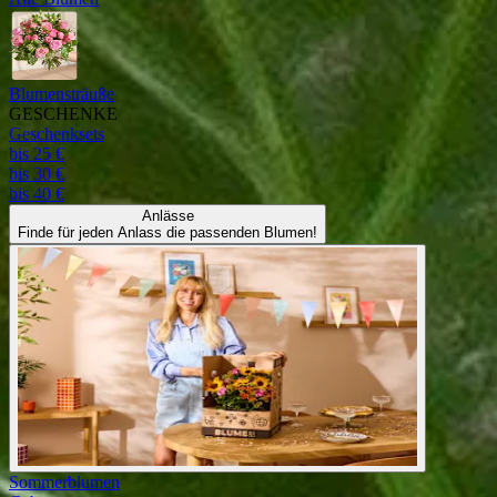
Blumensträuße
GESCHENKE
Geschenksets
bis 25 €
bis 30 €
bis 40 €
Anlässe
Finde für jeden Anlass die passenden Blumen!
Sommerblumen