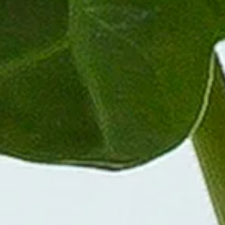
m zu gewährleisten. Der Boden sollte gleichmäßig feucht gehalten wer
Bodens leicht antrocknen. Es ist ratsam, das Gießen von unten durchzuf
ie Wurzeln übermäßig nass werden.
n für ihre imposanten Blätter bekannt sind.
 besondere Blätter und bringt ein exotisches Feeling in die Wohnung.
Schadstoffe aus der Luft und trägt so zu einem gesunden Raumklima bei.