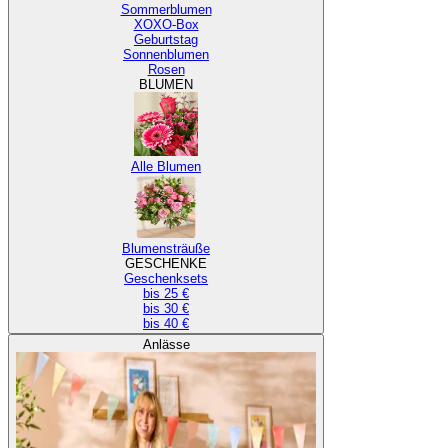
Sommerblumen
XOXO-Box
Geburtstag
Sonnenblumen
Rosen
BLUMEN
Alle Blumen
Blumensträuße
GESCHENKE
Geschenksets
bis 25 €
bis 30 €
bis 40 €
Anlässe