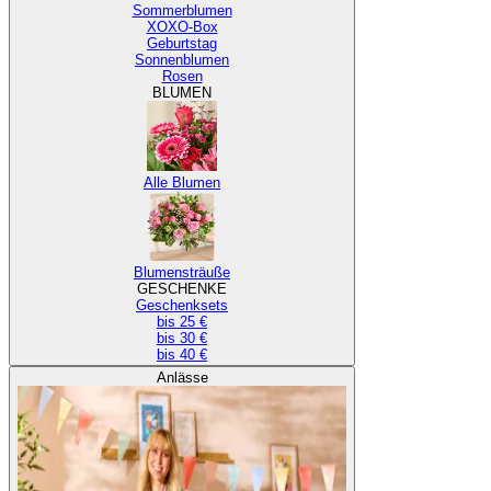
Sommerblumen
XOXO-Box
Geburtstag
Sonnenblumen
Rosen
BLUMEN
Alle Blumen
Blumensträuße
GESCHENKE
Geschenksets
bis 25 €
bis 30 €
bis 40 €
Anlässe